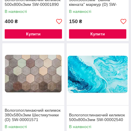
500х800х3мм SW-00001890
кімната" мармур (D) SW-
00001569
В наявності
В наявності
400
150
₴
₴
Купити
Купити
Вологопоглинаючий килимок
380х580х3мм Шестикутники
Вологопоглинаючий килимок
(D) SW-00001571
500х800х3мм SW-00002540
В наявності
В наявності