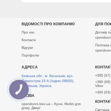
ВІДОМОСТІ ПРО КОМПАНІЮ
ДЛЯ ПО
Про нас
Договір п
opendoors
Контакти
Політика 
Відгуки
opendoors
Портфоліо
+380 (67)
Київська обл., м. Васильків, вул.
Дармостука 15 А (Індекс 08600),
+380 (68)
Васильків, Україна
Viber
+380 (63)
opendoors.kiev.ua – Кухні, Меблі для
дому, Двері
Світлана