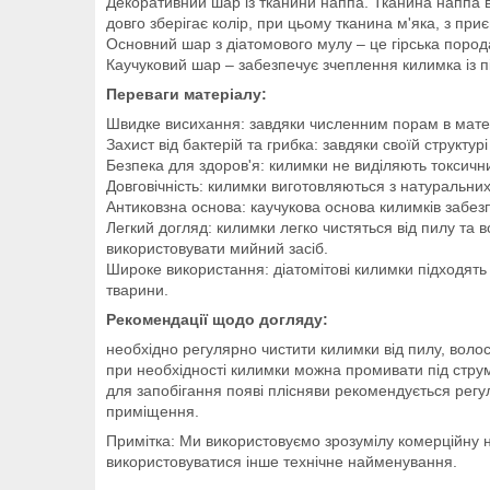
Декоративний шар із тканини наппа. Тканина наппа в
довго зберігає колір, при цьому тканина м'яка, з пр
Основний шар з діатомового мулу – це гірська порода
Каучуковий шар – забезпечує зчеплення килимка із п
Переваги матеріалу:
Швидке висихання: завдяки численним порам в матері
Захист від бактерій та грибка: завдяки своїй структу
Безпека для здоров'я: килимки не виділяють токсичн
Довговічність: килимки виготовляються з натуральних
Антиковзна основа: каучукова основа килимків забез
Легкий догляд: килимки легко чистяться від пилу т
використовувати мийний засіб.
Широке використання: діатомітові килимки підходять 
тварини.
Рекомендації щодо догляду:
необхідно регулярно чистити килимки від пилу, волос
при необхідності килимки можна промивати під стру
для запобігання появі плісняви рекомендується рег
приміщення.
Примітка: Ми використовуємо зрозумілу комерційну н
використовуватися інше технічне найменування.