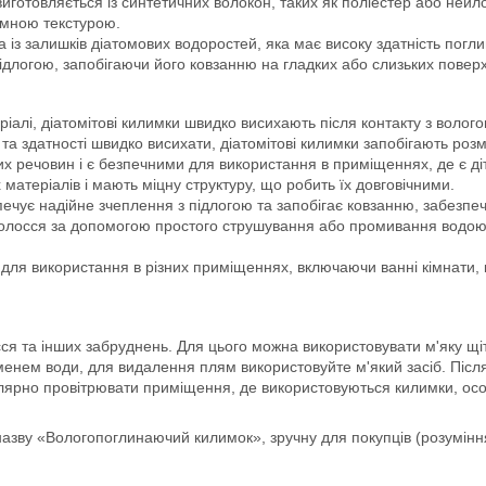
иготовляється із синтетичних волокон, таких як поліестер або нейл
иємною текстурою.
 із залишків діатомових водоростей, яка має високу здатність погли
ідлогою, запобігаючи його ковзанню на гладких або слизьких повер
алі, діатомітові килимки швидко висихають після контакту з волого
рі та здатності швидко висихати, діатомітові килимки запобігають роз
их речовин і є безпечними для використання в приміщеннях, де є ді
 матеріалів і мають міцну структуру, що робить їх довговічними.
печує надійне зчеплення з підлогою та запобігає ковзанню, забезп
а волосся за допомогою простого струшування або промивання вод
для використання в різних приміщеннях, включаючи ванні кімнати, кух
ся та інших забруднень. Для цього можна використовувати м'яку щіт
менем води, для видалення плям використовуйте м'який засіб. Піс
улярно провітрювати приміщення, де використовуються килимки, осо
азву «Вологопоглинаючий килимок», зручну для покупців (розумінн