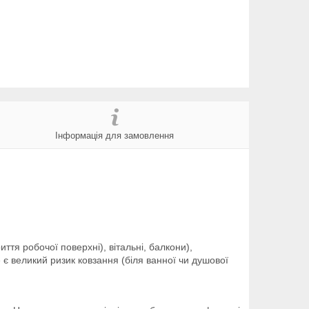
Інформація для замовлення
иття робочої поверхні), вітальні, балкони),
е є великий ризик ковзання (біля ванної чи душової