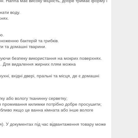
он. Наппа має високу міцність, добре тримає форму і
нати воду.
хнях.
ю.
множенню бактерій та грибків.
ти та домашні тварини.
ечуючи безпеку використання на мокрих поверхнях.
ою. Для видалення жирних плям можна
ні, вхідні двері, пральні та місця, де є домашні
ку або вологу тканинну серветку;
ля промивання килимки потрібно добре просушити;
бливо якщо це ванна кімната або інше вологе
я). У документах під час відвантаження товару може