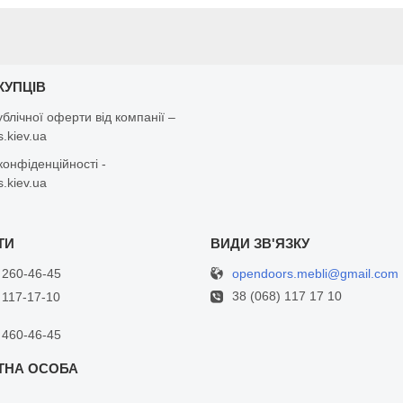
КУПЦІВ
ублічної оферти від компанії –
.kiev.ua
конфіденційності -
.kiev.ua
opendoors.mebli@gmail.com
 260-46-45
38 (068) 117 17 10
 117-17-10
 460-46-45