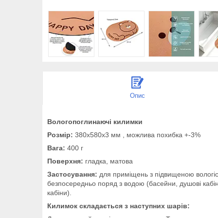
Опис
Вологопоглинаючі килимки
Розмір:
380х580х3 мм , можлива похибка +-3%
Вага:
400 г
Поверхня:
гладка, матова
Застосування:
для приміщень з підвищеною вологістю 
безпосередньо поряд з водою (басейни, душові кабіни)
кабіни).
Килимок складається з наступних шарів: