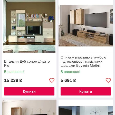
Стінка у вітальню з тумбою
Вітальня Дуб сонома/латте
під телевізор і навісними
Ріо
шафами Бруклін Меблі
Сервіс
В наявності
В наявності
15 238
5 691
₴
₴
Купити
Купити