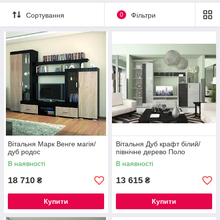
Сортування
0
Фільтри
Вітальня Марк Венге магія/
Вітальня Дуб крафт білий/
дуб родос
північне дерево Поло
В наявності
В наявності
18 710
13 615
₴
₴
Купити
Купити