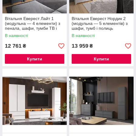
Вітальня Еверест Лайт 1
Вітальня Еверест Нордик 2
(модульна — 4 елементи) з
(модульна — 5 елементів) з
пенала, шафи, тумби ТВ і
шафи, тумб і полиць
полиці
В наявності
В наявності
12 761
13 959
₴
₴
Купити
Купити