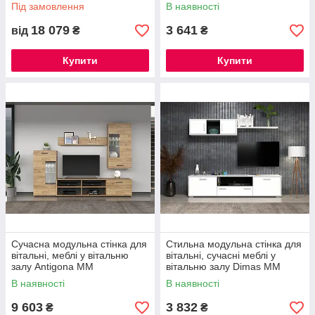
Під замовлення
В наявності
18 079
3 641
від
₴
₴
Купити
Купити
Сучасна модульна стінка для
Стильна модульна стінка для
вітальні, меблі у вітальню
вітальні, сучасні меблі у
залу Antigona ММ
вітальню залу Dimas ММ
В наявності
В наявності
9 603
3 832
₴
₴