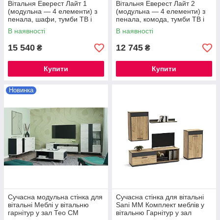
Вітальня Еверест Лайт 1
Вітальня Еверест Лайт 2
(модульна — 4 елементи) з
(модульна — 4 елементи) з
пенала, шафи, тумби ТВ і
пенала, комода, тумби ТВ і
полиці
полиці
В наявності
В наявності
15 540
12 745
₴
₴
Купити
Купити
Новинка
Сучасна модульна стінка для
Сучасна стінка для вітальні
вітальні Меблі у вітальню
Sani MM Комплект меблів у
гарнітур у зал Тео СМ
вітальню Гарнітур у зал