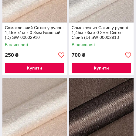
Самоклеючий Сатин у рулоні
Самоклеюча Сатин у рулоні
1,45м х1м х 0.3мм Бежевий
1,45м х3м х 0.3мм Світло
(D) SW-00002910
Сірий (D) SW-00002913
В наявності
В наявності
250
700
₴
₴
Купити
Купити