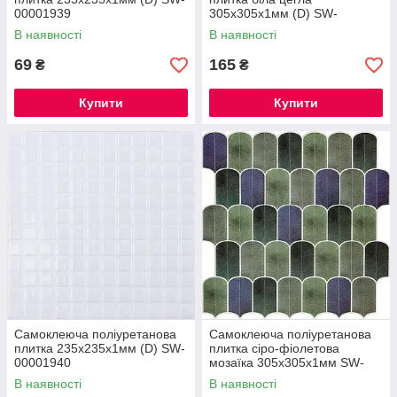
00001939
305х305х1мм (D) SW-
00001193
В наявності
В наявності
69
165
₴
₴
Купити
Купити
Самоклеюча поліуретанова
Самоклеюча поліуретанова
плитка 235х235х1мм (D) SW-
плитка сіро-фіолетова
00001940
мозаїка 305х305х1мм SW-
00001194
В наявності
В наявності