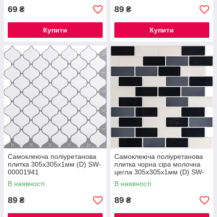
69
89
₴
₴
Купити
Купити
Самоклеюча поліуретанова
Самоклеюча поліуретанова
плитка 305х305х1мм (D) SW-
плитка чорна сіра молочна
00001941
цегла 305х305х1мм (D) SW-
00001329
В наявності
В наявності
89
89
₴
₴