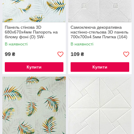
Панель стінова 3D
Самоклеюча декоративна
680х670х4мм Папороть на
настінно-стельова 3D панель
білому фоні (D) SW-
700x700x4.5мм Плитка (164)
00001981
SW-00000181
В наявності
В наявності
99
109
₴
₴
Купити
Купити