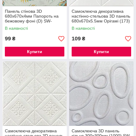
Панель стінова 3D
Самоклеюча декоративна
680х670х4мм Папороть на
настінно-стельова 3D панель
бежовому фоні (D) SW-
680х670х5.5мм Орігамі (173)
00001983
SW-00000182
В наявності
В наявності
99
109
₴
₴
Купити
Купити
Самоклеюча декоративна
Самоклеюча 3D панель
настінно-стельова 3D панель
кільця 300x300мм (1000) SW-