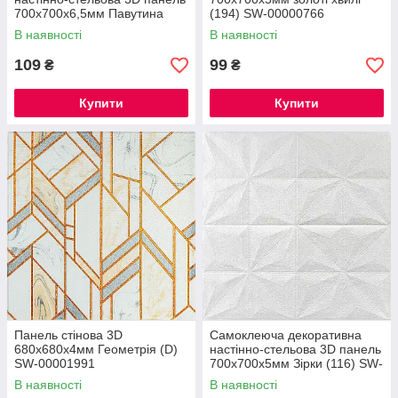
700х700х6,5мм Павутина
(194) SW-00000766
(115) SW-00000007
В наявності
В наявності
109
99
₴
₴
Купити
Купити
Панель стінова 3D
Самоклеюча декоративна
680х680х4мм Геометрія (D)
настінно-стельова 3D панель
SW-00001991
700х700х5мм Зірки (116) SW-
00000008
В наявності
В наявності