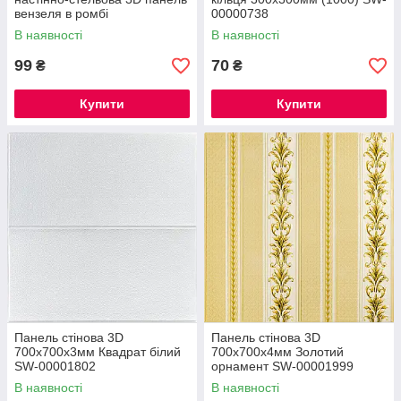
вензеля в ромбі
00000738
700х700х5мм (374) SW-
В наявності
В наявності
00000881
99
70
₴
₴
Купити
Купити
Панель стінова 3D
Панель стінова 3D
700х700х3мм Квадрат білий
700х700х4мм Золотий
SW-00001802
орнамент SW-00001999
В наявності
В наявності