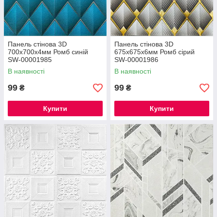
Панель стінова 3D
Панель стінова 3D
700х700х4мм Ромб синій
675х675х6мм Ромб сірий
SW-00001985
SW-00001986
В наявності
В наявності
99
99
₴
₴
Купити
Купити