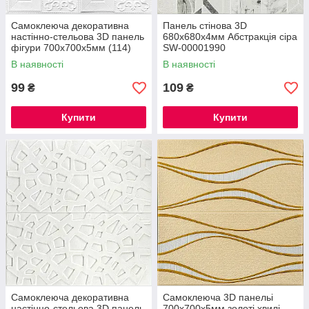
Самоклеюча декоративна
Панель стінова 3D
настінно-стельова 3D панель
680х680х4мм Абстракція сіра
фігури 700х700х5мм (114)
SW-00001990
SW-00000006
В наявності
В наявності
99
109
₴
₴
Купити
Купити
Самоклеюча декоративна
Самоклеюча 3D панельі
настінно-стельова 3D панель
700x700x5мм золоті хвилі