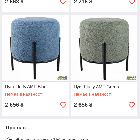
2 563
2 715
₴
₴
Пуф Fluffy AMF Blue
Пуф Fluffy AMF Green
Немає в наявності
Немає в наявності
2 656
2 656
₴
₴
Про нас
96% позитивних з 164 відгуків за рік