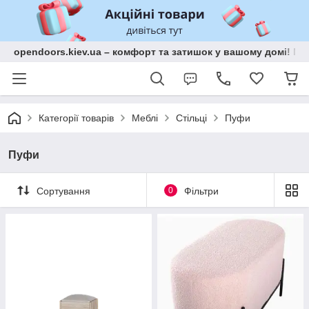
opendoors.kiev.ua – комфорт та затишок у вашому домі! Меб
Категорії товарів
Меблі
Стільці
Пуфи
Пуфи
Сортування
0
Фільтри