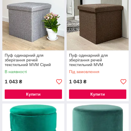
Пуф одинарний для
Пуф одинарний для
зберігання речей
зберігання речей
текстильний MVM Сірий
текстильний MVM
Коричневий
В наявності
Під замовлення
1 043
1 043
₴
₴
Купити
Купити