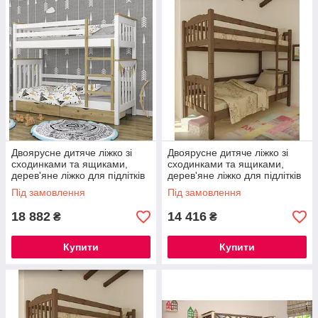
Двоярусне дитяче ліжко зі
Двоярусне дитяче ліжко зі
сходинками та ящиками,
сходинками та ящиками,
дерев'яне ліжко для підлітків
дерев'яне ліжко для підлітків
Скандинавія міні З ящиками
Бай-бай Без ящиків
Під замовлення
Під замовлення
18 882
14 416
₴
₴
Купити
Купити