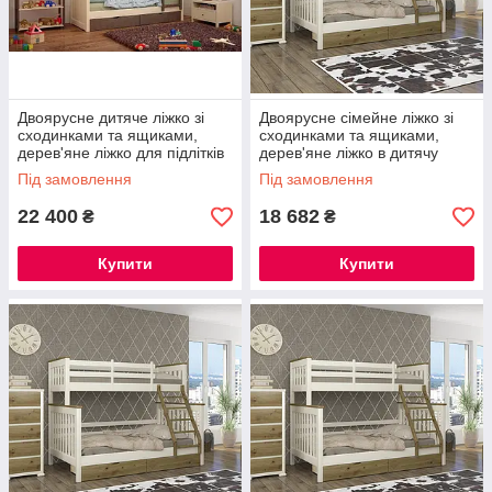
Двоярусне дитяче ліжко зі
Двоярусне сімейне ліжко зі
сходинками та ящиками,
сходинками та ящиками,
дерев'яне ліжко для підлітків
дерев'яне ліжко в дитячу
Мальта З ящиками
Скандинавію 1200/800х2000
Під замовлення
Під замовлення
мм, Без ящиків
22 400
18 682
₴
₴
Купити
Купити