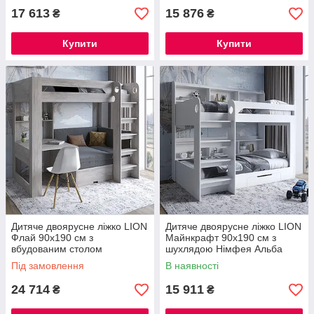
17 613
15 876
₴
₴
Купити
Купити
Дитяче двоярусне ліжко LION
Дитяче двоярусне ліжко LION
Флай 90х190 см з
Майнкрафт 90х190 см з
вбудованим столом
шухлядою Німфея Альба
Шварцвальд/Лілі-95 (LION-
(білий) (LION-041541)
Під замовлення
В наявності
041646)
24 714
15 911
₴
₴