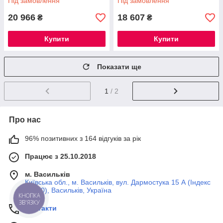
Під замовлення
Під замовлення
шухлядами
Без ящиків
20 966
18 607
₴
₴
Купити
Купити
Показати ще
1
/ 2
Про нас
96% позитивних з 164 відгуків за рік
Працює з 25.10.2018
м. Васильків
Київська обл., м. Васильків, вул. Дармостука 15 А (Індекс
08600), Васильків, Україна
КНОПКА
ЗВ'ЯЗКУ
Контакти