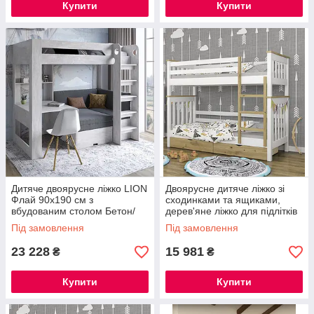
Купити
Купити
Дитяче двоярусне ліжко LION
Двоярусне дитяче ліжко зі
Флай 90х190 см з
сходинками та ящиками,
вбудованим столом Бетон/
дерев'яне ліжко для підлітків
Лілі-95 (LION-041634)
Скандинавія міні Без ящиків
Під замовлення
Під замовлення
23 228
15 981
₴
₴
Купити
Купити