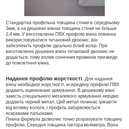
Стандартна профільна товщина стінки в середньому
3мм, а на дешевих вікнах товщина стінки не більше
2,4 мм. У виготовленні ПВХ профілю вікна повинна
використовуватися титановий двоокис, він
забезпечить профілю ідеально білий колір. При
виготовленні дешевих вікон титановий двоокис не
додається, тому вплив сонячних променів призведе
до пожовтіння вікна.
Надання профілю жорсткості
.
Для надання
вікну необхідної жорсткості, всередину профілю ПВХ
додають оцинковане армування. В дешевому вікні
замість спеціального металевого армування нерідко
додають чорний метал. Цей метал починає іржавіти
від впливу вологи, і профіль забарвлюється
яскравими патьоками.
Певна формула дозволяє точно розрахувати товщину
профілю. Середня товщина півтора міліметра. Вона