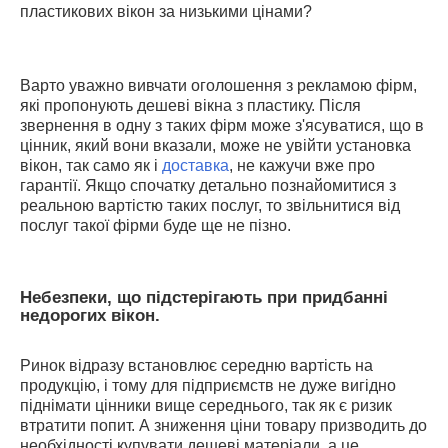
пластикових вікон за низькими цінами?
Варто уважно вивчати оголошення з рекламою фірм,
які пропонують дешеві вікна з пластику. Після
звернення в одну з таких фірм може з'ясуватися, що в
цінник, який вони вказали, може не увійти установка
вікон, так само як і
доставка
, не кажучи вже про
гарантії. Якщо спочатку детально познайомитися з
реальною вартістю таких послуг, то звільнитися від
послуг такої фірми буде ще не пізно.
Небезпеки, що підстерігають при придбанні
недорогих вікон.
Ринок відразу встановлює середню вартість на
продукцію, і тому для підприємств не дуже вигідно
піднімати цінники вище середнього, так як є ризик
втратити попит. А зниження ціни товару призводить до
необхідності купувати дешеві матеріали, а це