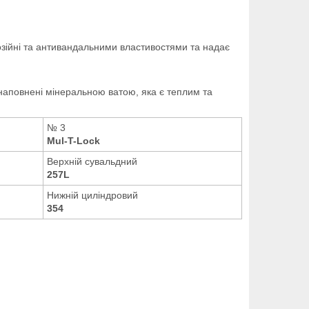
зійні та антивандальними властивостями та надає
 наповнені мінеральною ватою, яка
є теплим та
№ 3
Mul-T-Lock
Верхній сувальдний
257L
Нижній циліндровий
354