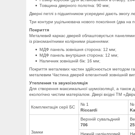
Товщина дверного полотна:
90 мм;
Дверні петлі з підшипником усередині дають змогу ле
Три контури ущільнювача нового покоління (два на по
Покриття
Металевий каркас дверей облаштовується панелями М
із різноманітними колірними рішеннями:
МДФ панель зовнішня сторона: 12 мм;
МДФ панель внутрішня сторона: 12 мм;
Наличник зовнішній бік: 16 мм;
Покриття металевих частин здійснюється методом г
металевим Частина дверей елегантний зовнішній ви
Утеплення та звукоізоляція
Для створення максимальної шумоізоляції, а також 
екологічно чистим матеріалом.
Двері вхідні ТМ «Дві
№ 1
№
Комплектація серії БС
Riccardi
Ka
Верхній сувальдний
Ве
706
25
Замки
Нижній циліндровий
Ни