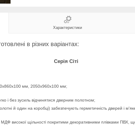
Характеристики
отовлені в різних варіантах:
Серія Сіті
0х860х100 мм, 2050х960х100 мм;
гко і без зусиль відчинятися дверним полотном;
лотні й один на коробці) забезпечують герметичність дверей і м'як
ДФ високої щільності покритими декоративними плівками ПВХ, що і