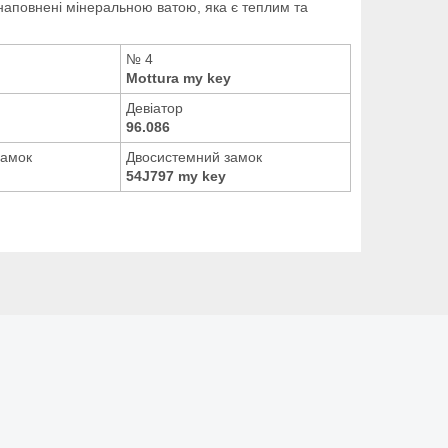
 наповнені мінеральною ватою, яка
є теплим та
№ 4
Mottura my key
Девіатор
96.086
замок
Двосистемний замок
54J797 my key