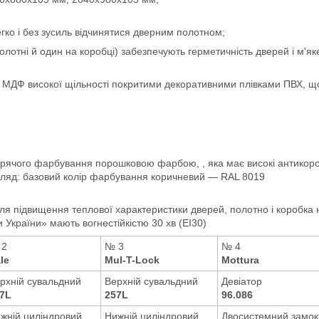
гко і без зусиль відчинятися дверним полотном;
лотні й один на коробці) забезпечують герметичність дверей і м'як
ДФ високої щільності покритими декоративними плівками ПВХ, що і
арячого фарбування порошковою фарбою, , яка має високі антикоро
гляд: базовий колір фарбування коричневий — RAL 8019
для
підвищення теплової характеристики дверей, полотно
і коробка
ри України» мають
вогнестійкістю 30 хв (EI30)
 2
№ 3
№ 4
le
Mul-T-Lock
Mottura
рхній сувальдний
Верхній сувальдний
Девіатор
7L
257L
96.086
жній циліндровий
Нижній циліндровий
Двосистемний замок