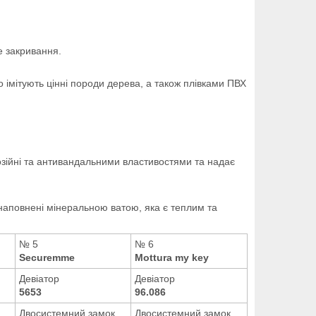
е закривання.
мітують цінні породи дерева, а також плівками ПВХ
зійні та антивандальними властивостями та надає
 наповнені мінеральною ватою, яка
є теплим та
№ 5
№ 6
Securemme
Mottura my key
Девіатор
Девіатор
5653
96.086
Двосистемний замок
Двосистемний замок