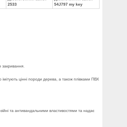
2533
54J797 my key
е закривання.
мітують цінні породи дерева, а також плівками ПВХ
зійні та антивандальними властивостями та надає