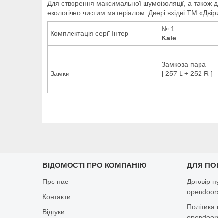
Для створення максимальної шумоізоляції, а також 
екологічно чистим матеріалом.
Двері вхідні ТМ «Дві
№ 1
Комплектація серії Інтер
Kale
Замкова пара
Замки
[ 257 L + 252 R ]
ВІДОМОСТІ ПРО КОМПАНІЮ
ДЛЯ ПО
Про нас
Договір п
opendoors
Контакти
Політика 
Відгуки
opendoors