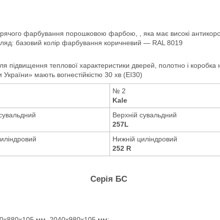
арячого фарбування порошковою фарбою, , яка має високі антикоро
гляд: базовий колір фарбування коричневий — RAL 8019
для
підвищення теплової характеристики дверей, полотно
і коробка
ри України» мають
вогнестійкістю 30 хв (EI30)
№ 2
Kale
 сувальдний
Верхній сувальдний
257L
циліндровий
Нижній циліндровий
252 R
Серія БС
040х880х105 мм, 2040х980х105 мм;