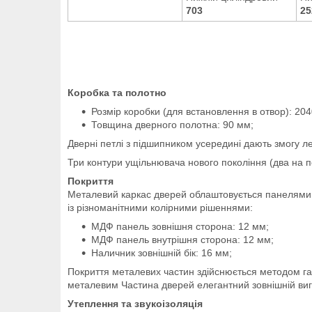
703
25
Коробка та полотно
Розмір коробки (для встановлення в отвор):
204
Товщина дверного полотна:
90 мм;
Дверні петлі з підшипником усередині дають змогу ле
Три контури ущільнювача нового покоління (два на по
Покриття
Металевий каркас дверей облаштовується панелями М
із різноманітними колірними рішеннями:
МДФ панель зовнішня сторона: 12 мм;
МДФ панель внутрішня сторона: 12 мм;
Наличник зовнішній бік: 16 мм;
Покриття металевих частин здійснюється методом г
металевим Частина дверей елегантний зовнішній ви
Утеплення та звукоізоляція