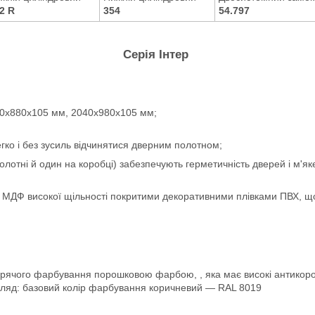
2 R
354
54.797
Серія Інтер
0х880х105 мм, 2040х980х105 мм;
гко і без зусиль відчинятися дверним полотном;
лотні й один на коробці) забезпечують герметичність дверей і м'як
ДФ високої щільності покритими декоративними плівками ПВХ, що і
арячого фарбування порошковою фарбою, , яка має високі антикоро
гляд: базовий колір фарбування коричневий — RAL 8019