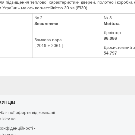
для
підвищення теплової характеристики дверей, полотно
і коробка
ри України» мають
вогнестійкістю 30 хв (EI30)
№ 2
№ 3
Securemme
Mottura
Девіатор
96.086
Замкова пара
[ 2019 + 2061 ]
Двосистемний 
54.797
КУПЦІВ
ублічної оферти від компанії –
.kiev.ua
конфіденційності -
.kiev.ua