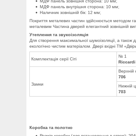
МДФ панель зовнішня сторона: 10 мм;
МДФ панель внутрішня сторона: 10 мм;
Наличник зовнішній бік: 12 мм;
Покриття металевих частин здійснюється методом г
металевим Частина дверей елегантний зовнішній ви
Утеплення та звукоізоляція
Для створення максимальної шумоізоляції, а також 
екологічно чистим матеріалом.
Двері вхідні ТМ «Дві
№ 1
Комплектація серії Сіті
Riccardi
Верхній
706
Замки
Нижній 
703
Коробка та полотно
Розмір коробки (для встановлення в отвор): 2