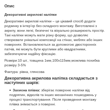
Опис
Декоративні акрилові наліпки
Декоративні акрилові наліпки – це цікавий спосіб додати
родзинку в інтер’єр без складного монтажу. Виготовлені з
акрилу, вони легкі, безпечні та візуально розширюють простір.
Такі наліпки можуть мати різну форму, що дозволяє
створювати унікальні композиції на стінах, меблях або інших
поверхнях. Встановлюються за допомогою двосторонніх
патчів, які можуть бути круглими або квадратними,
забезпечуючи надійну фіксацію.
Розміри:10 шт., товщина 1мм,100х115мм,можлива похибка
розміру 3-5%
Фактура: рівна, глянсова
Декоративна акрилова наліпка складається з
наступних шарів:
Захисна плівка:
зберігає поверхню наліпки від
подряпин, відколів та інших механічних пошкоджень у
процесі транспортування. Після проведення монтажу
плівка знімається з поверхні.