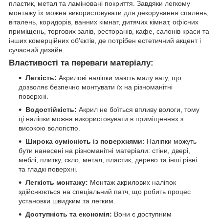
пластик, метал та ламіновані покриття. Завдяки легкому
монтажу їх можна використовувати для декорування спалень,
віталень, коридорів, ванних кімнат, дитячих кімнат, офісних
приміщень, торгових залів, ресторанів, кафе, салонів краси та
інших комерційних об'єктів, де потрібен естетичний акцент і
сучасний дизайн.
Властивості та переваги матеріалу:
Легкість:
Акрилові наліпки мають малу вагу, що
дозволяє безпечно монтувати їх на різноманітні
поверхні.
Водостійкість:
Акрил не боїться впливу вологи, тому
ці наліпки можна використовувати в приміщеннях з
високою вологістю.
Широка сумісність із поверхнями:
Наліпки можуть
бути нанесені на різноманітні матеріали: стіни, двері,
меблі, плитку, скло, метал, пластик, дерево та інші рівні
та гладкі поверхні.
Легкість монтажу:
Монтаж акрилових наліпок
здійснюється на спеціальний патч, що робить процес
установки швидким та легким.
Доступність та економія:
Вони є доступним