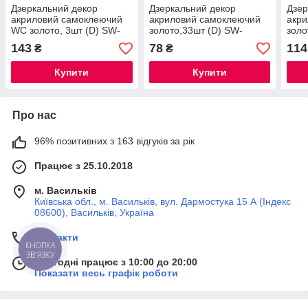
Дзеркальний декор
Дзеркальний декор
Дзер
акриловий самоклеючий
акриловий самоклеючий
акр
WC золото, 3шт (D) SW-
золото,33шт (D) SW-
золо
00002525
00002499
000
143
78
114
₴
₴
Купити
Купити
Про нас
96% позитивних з 163 відгуків за рік
Працює з 25.10.2018
м. Васильків
Київська обл., м. Васильків, вул. Дармостука 15 А (Індекс
08600), Васильків, Україна
Контакти
КНОПКА
ЗВ'ЯЗКУ
Сьогодні працює з 10:00 до 20:00
Показати весь графік роботи