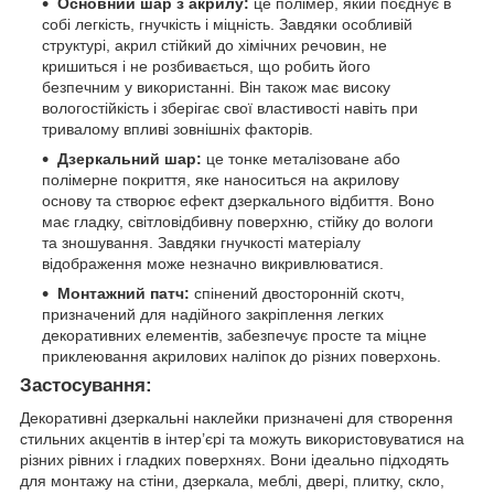
Основний шар з акрилу:
це полімер, який поєднує в
собі легкість, гнучкість і міцність. Завдяки особливій
структурі, акрил стійкий до хімічних речовин, не
кришиться і не розбивається, що робить його
безпечним у використанні. Він також має високу
вологостійкість і зберігає свої властивості навіть при
тривалому впливі зовнішніх факторів.
Дзеркальний шар:
це тонке металізоване або
полімерне покриття, яке наноситься на акрилову
основу та створює ефект дзеркального відбиття. Воно
має гладку, світловідбивну поверхню, стійку до вологи
та зношування. Завдяки гнучкості матеріалу
відображення може незначно викривлюватися.
Монтажний патч:
спінений двосторонній скотч,
призначений для надійного закріплення легких
декоративних елементів, забезпечує просте та міцне
приклеювання акрилових наліпок до різних поверхонь.
Застосування:
Декоративні дзеркальні наклейки призначені для створення
стильних акцентів в інтер’єрі та можуть використовуватися на
різних рівних і гладких поверхнях. Вони ідеально підходять
для монтажу на стіни, дзеркала, меблі, двері, плитку, скло,