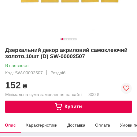
Дзеркальний декор акриловий самоклеючий
золото,10шт (D) SW-00002507
В наявності
Код: SW-00002507
Роздріб
152
₴
Мінімальна сума замовлення на сайті — 300 ₴
Купити
Опис
Характеристики
Доставка
Оплата
Умови п