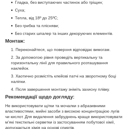
Гладка, без виступаючих частинок або тріщин;
Суха;
Тепла, від 18º до 25ºС;
Без грибка та плісняви;
Без старих шпалер та інших декоруючих елементів.
Монтаж:
Переконайтеся, що поверхня відповідає вимогам.
За допомогою рівня проведіть вертикальну та
горизонтальну лінії для правильного розташування
наклейок.
Хаотично розмістіть клейові патчі на зворотному боці
наліпки.
Після завершення монтажу зніміть захисну плівку.
Рекомендації щодо догляду:
Не використовувати щітки та мочалки з абразивними
властивостями, мийні засоби з високою концентрацією лугів
чи кислот. Для видалення забруднень краще використовувати
м'які текстильні серветки із застосуванням побутової хімії,
допускається хімія на основі спиртів.