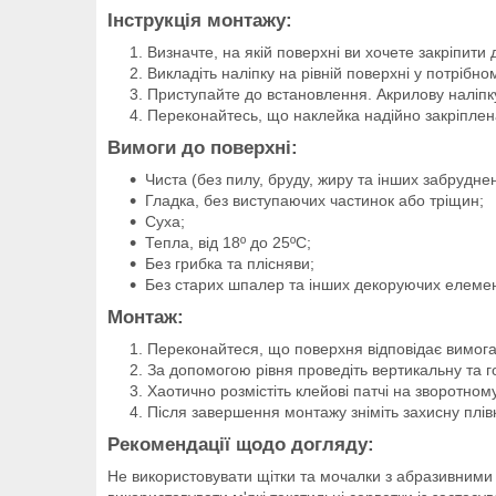
Інструкція монтажу:
Визначте, на якій поверхні ви хочете закріпити
Викладіть наліпку на рівній поверхні у потрібно
Приступайте до встановлення. Акрилову наліпку
Переконайтесь, що наклейка надійно закріплена,
Вимоги до поверхні:
Чиста (без пилу, бруду, жиру та інших забруднен
Гладка, без виступаючих частинок або тріщин;
Суха;
Тепла, від 18º до 25ºС;
Без грибка та плісняви;
Без старих шпалер та інших декоруючих елемен
Монтаж:
Переконайтеся, що поверхня відповідає вимог
За допомогою рівня проведіть вертикальну та г
Хаотично розмістіть клейові патчі на зворотному
Після завершення монтажу зніміть захисну плівк
Рекомендації щодо догляду:
Не використовувати щітки та мочалки з абразивними