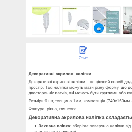
Опис
Декоративні акрилові наліпки
Декоративні акрилові наліпки – це цікавий спосіб дод
простір. Такі наліпки можуть мати різну форму, що 
двосторонніх патчів, які можуть бути круглими або к
Розміри:6 шт, товщина 1мм, композиція (740х160мм 
Фактура: рівна, глянсова
Декоративна акрилова наліпка складаєтьс
Захисна плівка:
зберігає поверхню наліпки від
знімається з поверхні.