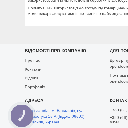
використовувати м'які текстильні серветки із застосув
Примітка: Ми використовуємо зрозумілу комерційну н
може використовуватися інше технічне найменуванн
ВІДОМОСТІ ПРО КОМПАНІЮ
ДЛЯ ПО
Про нас
Договір п
opendoors
Контакти
Політика 
Відгуки
opendoors
Портфоліо
+380 (67)
Київська обл., м. Васильків, вул.
Дармостука 15 А (Індекс 08600),
КНОПКА
+380 (68)
ЗВ'ЯЗКУ
Васильків, Україна
Viber