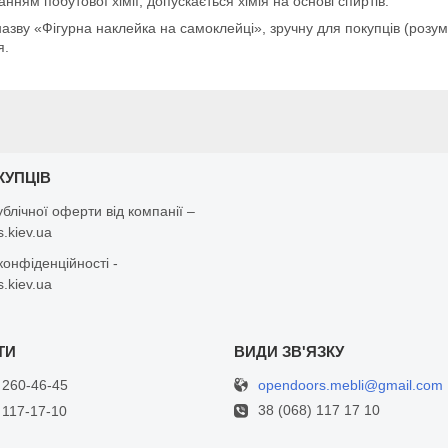
анням побутової хімії, допускається хімія на основі спиртів.
азву «Фігурна наклейка на самоклейці», зручну для покупців (розум
я.
КУПЦІВ
ублічної оферти від компанії –
.kiev.ua
конфіденційності -
.kiev.ua
opendoors.mebli@gmail.com
 260-46-45
38 (068) 117 17 10
 117-17-10