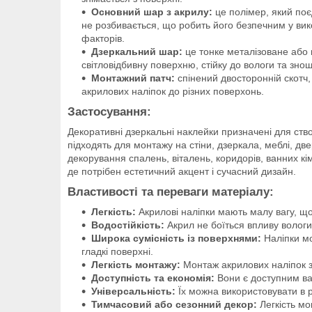
Основний шар з акрилу:
це полімер, який поєдн
не розбивається, що робить його безпечним у викор
факторів.
Дзеркальний шар:
це тонке металізоване або 
світловідбивну поверхню, стійку до вологи та зн
Монтажний патч:
спінений двосторонній скотч,
акрилових наліпок до різних поверхонь.
Застосування:
Декоративні дзеркальні наклейки призначені для ство
підходять для монтажу на стіни, дзеркала, меблі, дв
декорування спалень, віталень, коридорів, ванних кім
де потрібен естетичний акцент і сучасний дизайн.
Властивості та переваги матеріалу:
Легкість:
Акрилові наліпки мають малу вагу, що
Водостійкість:
Акрил не боїться впливу вологи
Широка сумісність із поверхнями:
Наліпки мож
гладкі поверхні.
Легкість монтажу:
Монтаж акрилових наліпок з
Доступність та економія:
Вони є доступним ва
Універсальність:
Їх можна використовувати в рі
Тимчасовий або сезонний декор:
Легкість м