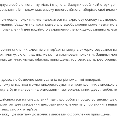
ує в собі легкість, гнучкість і міцність. Завдяки особливій структурі
истанні. Він також має високу вологостійкість і зберігає свої власт
полімерне покриття, яке наноситься на акрилову основу та створює 
ошування. Завдяки гнучкості матеріалу відображення може незначно
 призначений для надійного закріплення легких декоративних елем
рення стильних акцентів в інтер’єрі та можуть використовуватися на
ері, плитку, скло, пластик, метал та ламіновані покриття. Завдяки л
нат, дитячих кімнат, офісних приміщень, торгових залів, ресторанів,
 дозволяє безпечно монтувати їх на різноманітні поверхні.
, тому ці наліпки можна використовувати в приміщеннях з високою в
уть бути нанесені на різноманітні матеріали: стіни, двері, меблі, пл
дійснюється на спеціальний патч, що робить процес установки шви
ріантом для створення декоративних елементів у порівнянні з інши
зних стилях інтер’єру.
онтажу і демонтажу дозволяє змінювати оформлення приміщень.