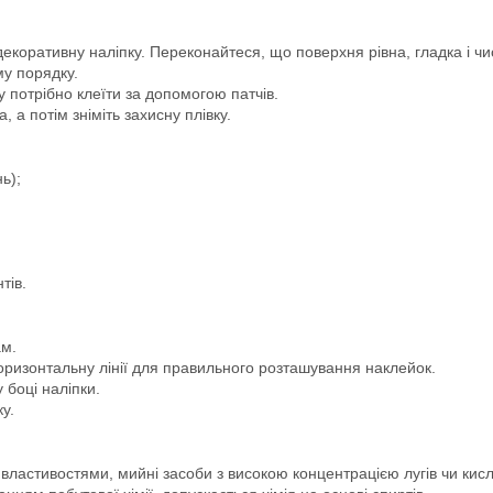
 декоративну наліпку. Переконайтеся, що поверхня рівна, гладка і чи
му порядку.
 потрібно клеїти за допомогою патчів.
 а потім зніміть захисну плівку.
ь);
тів.
ам.
оризонтальну лінії для правильного розташування наклейок.
 боці наліпки.
у.
 властивостями, мийні засоби з високою концентрацією лугів чи ки