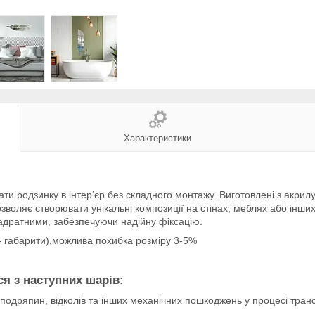
Характеристики
ати родзинку в інтер’єр без складного монтажу. Виготовлені з акрил
дозволяє створювати унікальні композиції на стінах, меблях або ін
вадратними, забезпечуючи надійну фіксацію.
- габарити),можлива похибка розміру 3-5%
я з наступних шарів:
 подряпин, відколів та інших механічних пошкоджень у процесі тра