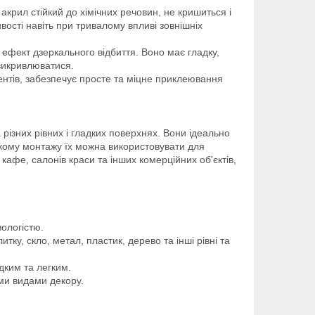
, акрил стійкий до хімічних речовин, не кришиться і
ивості навіть при тривалому впливі зовнішніх
ефект дзеркального відбиття. Воно має гладку,
 викривлюватися.
ентів, забезпечує просте та міцне приклеювання
 різних рівних і гладких поверхнях. Вони ідеально
егкому монтажу їх можна використовувати для
 кафе, салонів краси та інших комерційних об'єктів,
ологістю.
итку, скло, метал, пластик, дерево та інші рівні та
дким та легким.
ми видами декору.