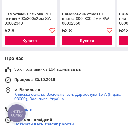
Самоклеюча стінова PET
Самоклеюча стінова PET
Само
плитка 600х300х2мм SW-
плитка 600х300х2мм SW-
плит
00002349
00002350
000
52
52
52
₴
₴
Купити
Купити
Про нас
96% позитивних з 164 відгуків за рік
Працює з 25.10.2018
м. Васильків
Київська обл., м. Васильків, вул. Дармостука 15 А (Індекс
08600), Васильків, Україна
Контакти
КНОПКА
ЗВ'ЯЗКУ
Сьогодні вихідний
Показати весь графік роботи