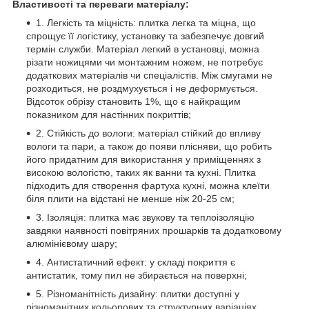
Властивості та переваги матеріалу:
1. Легкість та міцність: плитка легка та міцна, що
спрощує її логістику, установку та забезпечує довгий
термін служби. Матеріал легкий в установці, можна
різати ножицями чи монтажним ножем, не потребує
додаткових матеріалів чи спеціалістів. Між смугами не
розходиться, не роздмухується і не деформується.
Відсоток обрізу становить 1%, що є найкращим
показником для настінних покриттів;
2. Стійкість до вологи: матеріал стійкий до впливу
вологи та пари, а також до появи плісняви, що робить
його придатним для використання у приміщеннях з
високою вологістю, таких як ванни та кухні. Плитка
підходить для створення фартуха кухні, можна клеїти
біля плити на відстані не менше ніж 20-25 см;
3. Ізоляція: плитка має звукову та теплоізоляцію
завдяки наявності повітряних прошарків та додатковому
алюмінієвому шару;
4. Антистатичний ефект: у складі покриття є
антистатик, тому пил не збирається на поверхні;
5. Різноманітність дизайну: плитки доступні у
різноманітних кольорових та структурних варіаціях,