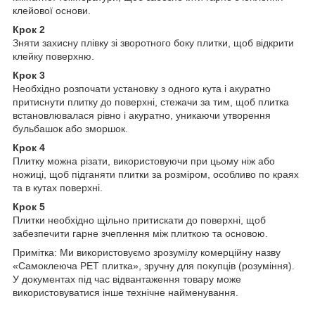
клейової основи.
Крок 2
Зняти захисну плівку зі зворотного боку плитки, щоб відкрити
клейку поверхню.
Крок 3
Необхідно розпочати установку з одного кута і акуратно
притиснути плитку до поверхні, стежачи за тим, щоб плитка
встановлювалася рівно і акуратно, уникаючи утворення
бульбашок або зморшок.
Крок 4
Плитку можна різати, використовуючи при цьому ніж або
ножиці, щоб підганяти плитки за розміром, особливо по краях
та в кутах поверхні.
Крок 5
Плитки необхідно щільно притискати до поверхні, щоб
забезпечити гарне зчеплення між плиткою та основою.
Примітка: Ми використовуємо зрозумілу комерційну назву
«Самоклеюча PET плитка», зручну для покупців (розуміння).
У документах під час відвантаження товару може
використовуватися інше технічне найменування.