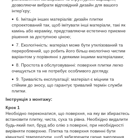
дозволяючи вибрати відповідний дизайн для вашого
інтер'єру;
6. Імітація інших матеріалів: дизайн плитки
спроектований так, щоб імітувати інші матеріали, такі як
камінь або кераміку, представляючи естетично приємне
рішення за доступною ціною;
7. Екологічність: матеріал може бути утилізований та
перероблений, що робить його більш екологічно чистим
варіантом у порівнянні з деякими іншими матеріалами;
8. Простота в обслуговуванні: поверхня плитки легко
очищується та не потребує особливого догляду.
9. Тривалість експлуатації: матеріал є міцним та
стійким до зносу, що гарантує тривалий термін служби
плитки.
Інструкція з монтажу:
Крок 1
Необхідно переконатися, що поверхня, на яку ви збираєтесь
встановити плитку, чиста, суха та рівна. Необхідно видалити
будь-який пил, бруд або олію з поверхні, при необхідності
вирівняти поверхню. Плитка та поверхня повинні бути
кімнатної температури, щоб забезпечити гарне зчеплення