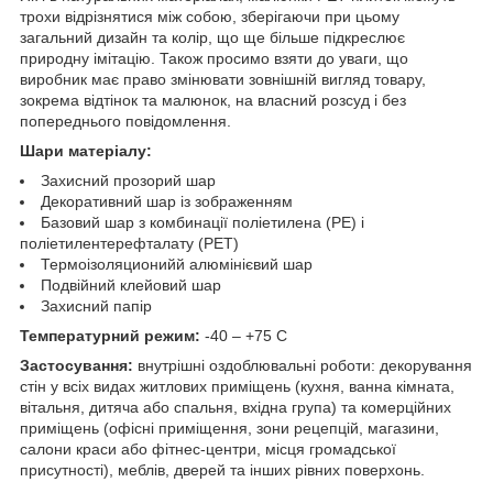
трохи відрізнятися між собою, зберігаючи при цьому
загальний дизайн та колір, що ще більше підкреслює
природну імітацію. Також просимо взяти до уваги, що
виробник має право змінювати зовнішній вигляд товару,
зокрема відтінок та малюнок, на власний розсуд і без
попереднього повідомлення.
Шари матеріалу:
Захисний прозорий шар
Декоративний шар із зображенням
Базовий шар з комбинації поліетилена (PE) і
поліетилентерефталату (PET)
Термоізоляционийй алюмінієвий шар
Подвійний клейовий шар
Захисний папір
Температурний режим:
-40 – +75 С
Застосування:
внутрішні оздоблювальні роботи: декорування
стін у всіх видах житлових приміщень (кухня, ванна кімната,
вітальня, дитяча або спальня, вхідна група) та комерційних
приміщень (офісні приміщення, зони рецепцій, магазини,
салони краси або фітнес-центри, місця громадської
присутності), меблів, дверей та інших рівних поверхонь.