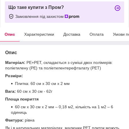
Що таке купити з Пром?
Замовлення під захистом
Опис
Характеристики
Доставка
Оплата
Умови п
Опис
Матеріал:
PE+PET, складається з суміші двох полімерів:
поліетилену (PE) та поліетилентерефталату (PET)
Розміри:
Плитка: 60 см х 30 см х 2 мм
Вага:
60 см х 30 см - 62г
Площа покриття
60 см х 30 см х 2 мм – 0,18 м2, кількість на 1 м2 – 6
одиниць
Фактура:
рівна
Як і в натуральних матеріалах, малюнки РЕТ плиток можуть