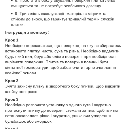
8. Простота в обслуговуванні: поверхня плитки легко
очищується та не потребує особливого догляду.
9. Тривалість експлуатації: матеріал є міцним та
стійким до зносу, що гарантує тривалий термін служби
плитки.
Інструкція з монтажу:
Крок 1
Необхідно переконатися, що поверхня, на яку ви збираєтесь
встановити плитку, чиста, суха та рівна. Необхідно видалити
будь-який пил, бруд або олію з поверхні, при необхідності
вирівняти поверхню. Плитка та поверхня повинні бути
кімнатної температури, щоб забезпечити гарне зчеплення
клейової основи.
Крок 2
Зняти захисну плівку зі зворотного боку плитки, щоб відкрити
клейку поверхню.
Крок 3
Необхідно розпочати установку з одного кута і акуратно
притиснути плитку до поверхні, стежачи за тим, щоб плитка
встановлювалася рівно і акуратно, уникаючи утворення
бульбашок або зморшок.
Крок 4