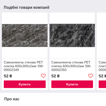
Подібні товари компанії
Самоклеюча стінова PET
Самоклеюча стінова PET
Само
плитка 600х300х2мм SW-
плитка 600х300х2мм SW-
плит
00002349
00002350
000
52
52
52
₴
₴
Купити
Купити
Про нас