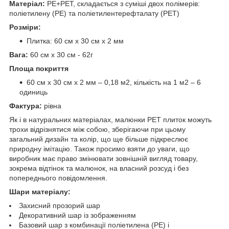
Матеріал:
PE+PET, складається з суміші двох полімерів:
поліетилену (PE) та поліетилентерефталату (PET)
Розміри:
Плитка: 60 см х 30 см х 2 мм
Вага:
60 см х 30 см - 62г
Площа покриття
60 см х 30 см х 2 мм – 0,18 м2, кількість на 1 м2 – 6
одиниць
Фактура:
рівна
Як і в натуральних матеріалах, малюнки РЕТ плиток можуть
трохи відрізнятися між собою, зберігаючи при цьому
загальний дизайн та колір, що ще більше підкреслює
природну імітацію. Також просимо взяти до уваги, що
виробник має право змінювати зовнішній вигляд товару,
зокрема відтінок та малюнок, на власний розсуд і без
попереднього повідомлення.
Шари матеріалу:
Захисний прозорий шар
Декоративний шар із зображенням
Базовий шар з комбинації поліетилена (PE) і