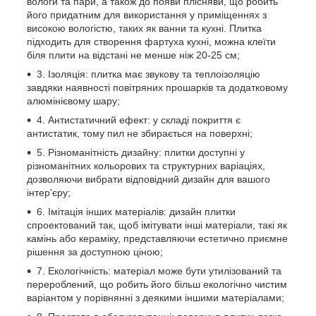
вологи та пари, а також до появи плісняви, що робить
його придатним для використання у приміщеннях з
високою вологістю, таких як ванни та кухні. Плитка
підходить для створення фартуха кухні, можна клеїти
біля плити на відстані не менше ніж 20-25 см;
3. Ізоляція: плитка має звукову та теплоізоляцію
завдяки наявності повітряних прошарків та додатковому
алюмінієвому шару;
4. Антистатичний ефект: у складі покриття є
антистатик, тому пил не збирається на поверхні;
5. Різноманітність дизайну: плитки доступні у
різноманітних кольорових та структурних варіаціях,
дозволяючи вибрати відповідний дизайн для вашого
інтер'єру;
6. Імітація інших матеріалів: дизайн плитки
спроектований так, щоб імітувати інші матеріали, такі як
камінь або кераміку, представляючи естетично приємне
рішення за доступною ціною;
7. Екологічність: матеріал може бути утилізований та
перероблений, що робить його більш екологічно чистим
варіантом у порівнянні з деякими іншими матеріалами;