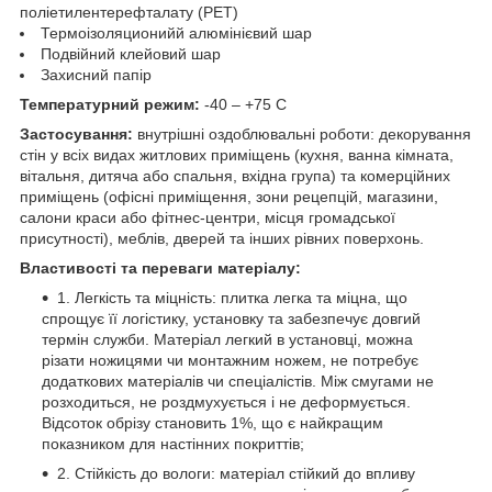
поліетилентерефталату (PET)
Термоізоляционийй алюмінієвий шар
Подвійний клейовий шар
Захисний папір
Температурний режим:
-40 – +75 С
Застосування:
внутрішні оздоблювальні роботи: декорування
стін у всіх видах житлових приміщень (кухня, ванна кімната,
вітальня, дитяча або спальня, вхідна група) та комерційних
приміщень (офісні приміщення, зони рецепцій, магазини,
салони краси або фітнес-центри, місця громадської
присутності), меблів, дверей та інших рівних поверхонь.
Властивості та переваги матеріалу:
1. Легкість та міцність: плитка легка та міцна, що
спрощує її логістику, установку та забезпечує довгий
термін служби. Матеріал легкий в установці, можна
різати ножицями чи монтажним ножем, не потребує
додаткових матеріалів чи спеціалістів. Між смугами не
розходиться, не роздмухується і не деформується.
Відсоток обрізу становить 1%, що є найкращим
показником для настінних покриттів;
2. Стійкість до вологи: матеріал стійкий до впливу