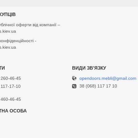
КУПЦІВ
ублічної оферти від компанії –
.kiev.ua
конфіденційності -
.kiev.ua
opendoors.mebli@gmail.com
 260-46-45
38 (068) 117 17 10
 117-17-10
 460-46-45