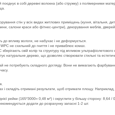
оєднує в собі деревні волокна (або стружку) з полімерними матеріа
ща.
орування стін у всіх видах житлових приміщень (кухня, вітальня, ди
ини, салони краси або фітнес-центри), декорування меблів, дверей
сть до впливу вологи, не набухає і не деформується.
и, WPC не схильний до гниття і не приваблює комах.
PC зберігають свій колір та структуру під впливом ультрафіолетовог
тує натуральне дерево, що дозволяє створювати стильні та естетич
чай не потребують складного догляду. Вони не вимагають фарбува
часу.
я.
х і складіть отримані результати, щоб отримати площу. Наприклад, 
єї рейки (165*3000= 0,48 м²) і округлити у більшу сторону: 8,64 /
 рекомендується додати до розрахунку запасні 1-2 шт.