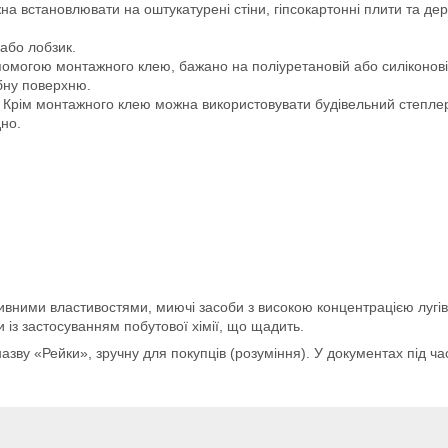
жна встановлювати на оштукатурені стіни, гіпсокартонні плити та д
або лобзик.
помогою монтажного клею, бажано на поліуретановій або силіконові
ібну поверхню.
Крім монтажного клею можна використовувати будівельний степлер, 
но.
ивними властивостями, миючі засоби з високою концентрацією лугі
и із застосуванням побутової хімії, що щадить.
азву «Рейки», зручну для покупців (розуміння). У документах під ч