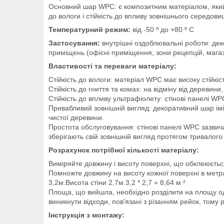
Основний шар WPC: є композитним матеріалом, який п
до вологи і стійкість до впливу зовнішнього середови
Температурний режим:
від -50 º до +80 º С
Застосування:
внутрішні оздоблювальні роботи: дек
приміщень (офісні приміщення, зони рецепцій, магаз
Властивості та переваги матеріалу:
Стійкість до вологи: матеріал WPC має високу стійкі
Стійкість до гниття та комах: на відміну від деревин
Стійкість до впливу ультрафіолету: стінові панелі W
Привабливий зовнішній вигляд: декоративний шар імі
чистої деревини.
Простота обслуговування: стінові панелі WPC зазви
зберігають свій зовнішній вигляд протягом тривалого 
Розрахунок потрібної кількості матеріалу:
Виміряйте довжину і висоту поверхні, що обклеюєтьс
Помножте довжину на висоту кожної поверхні в метра
3,2м.Висота стіни 2,7м.3,2 * 2,7 = 8,64 м ²
Площа, що вийшла, необхідно розділити на площу одні
виникнути відходи, пов'язані з різанням рейок, тому
Інструкція з монтажу: