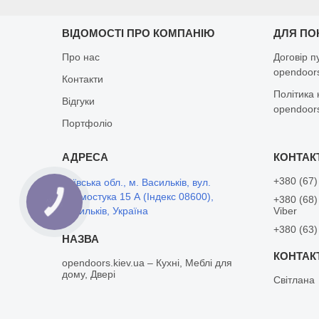
ВІДОМОСТІ ПРО КОМПАНІЮ
ДЛЯ ПО
Про нас
Договір п
opendoors
Контакти
Політика 
Відгуки
opendoors
Портфоліо
+380 (67)
Київська обл., м. Васильків, вул.
Дармостука 15 А (Індекс 08600),
+380 (68)
Васильків, Україна
Viber
+380 (63)
opendoors.kiev.ua – Кухні, Меблі для
дому, Двері
Світлана