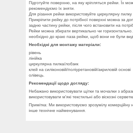
Підготуйте поверхню, на яку кріпляться рейки. Їх мо
рекомендуємо їх зняти.
Для різання рейки використовуйте циркулярну пилку 
Прикріпити рейку до потрібної поверхні можна за до
задню частину рейки, після чого встановити на потр
Рейки можна збирати вертикально чи горизонтально. 
необхідно до краю паза рейки, щоб вони не були вид
Необхідні для монтажу матеріали:
рівень
лінійка
циркулярна пилка/лобзик
клей на силіконовій/поліуретановій/акриловій основі
олівець.
Рекомендації щодо догляду:
Небажано використовувати щітки та мочалки з абраз
використовувати м'які текстильні або віскозні серветк
Примітка: Ми використовуємо зрозумілу комерційну н
інше технічне найменування.