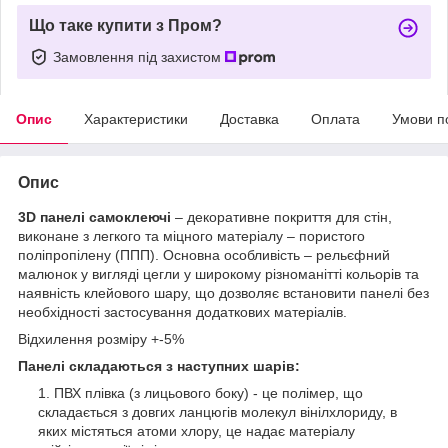
Що таке купити з Пром?
Замовлення під захистом
Опис
Характеристики
Доставка
Оплата
Умови п
Опис
3D панелі самоклеючі
– декоративне покриття для стін,
виконане з легкого та міцного матеріалу – пористого
поліпропілену (ППП). Основна особливість – рельєфний
малюнок у вигляді цегли у широкому різноманітті кольорів та
наявність клейового шару, що дозволяє встановити панелі без
необхідності застосування додаткових матеріалів.
Відхилення розміру +-5%
Панелі складаються з наступних шарів:
ПВХ плівка (з лицьового боку) - це полімер, що
складається з довгих ланцюгів молекул вінілхлориду, в
яких містяться атоми хлору, це надає матеріалу