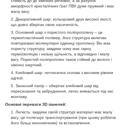
стійкість до дії хімічних речовин, а за рахунок
аморфності кристалічних ґрат ПВХ дуже пружний і має
малу вагу.
Декоративний шар: кольоровий друк високої якості,
що довго зберігає свою насиченість.
Основний шар з пористого поліпропілену – це
термопластичний полімер, його структура включає
повторювані молекулярні одиниці пропілену. Він має
пористу структуру, завдяки чому має гарну
термоізоляцію і низьку щільність, а відповідно і малу
вагу. Пористий поліпропілен також стійкий до вологи і
хімічно інертний.
Клейовий шар: нетоксична основа з високим рівнем
адгезії.
Захисний папір – оберігає клейовий шар від
пересихання та забруднення, легко знімається під час
монтажу.
Основні переваги 3D панелей:
Легкість: завдяки своїй структурі матеріал має малу
вагу, це полегшує транспортування (при цьому роблячи
його більш економічним) та встановлення.