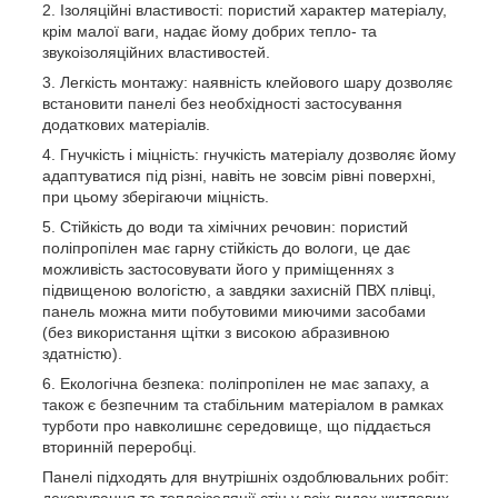
Ізоляційні властивості: пористий характер матеріалу,
крім малої ваги, надає йому добрих тепло- та
звукоізоляційних властивостей.
Легкість монтажу: наявність клейового шару дозволяє
встановити панелі без необхідності застосування
додаткових матеріалів.
Гнучкість і міцність: гнучкість матеріалу дозволяє йому
адаптуватися під різні, навіть не зовсім рівні поверхні,
при цьому зберігаючи міцність.
Стійкість до води та хімічних речовин: пористий
поліпропілен має гарну стійкість до вологи, це дає
можливість застосовувати його у приміщеннях з
підвищеною вологістю, а завдяки захисній ПВХ плівці,
панель можна мити побутовими миючими засобами
(без використання щітки з високою абразивною
здатністю).
Екологічна безпека: поліпропілен не має запаху, а
також є безпечним та стабільним матеріалом в рамках
турботи про навколишнє середовище, що піддається
вторинній переробці.
Панелі підходять для внутрішніх оздоблювальних робіт:
декорування та теплоізоляції стін у всіх видах житлових