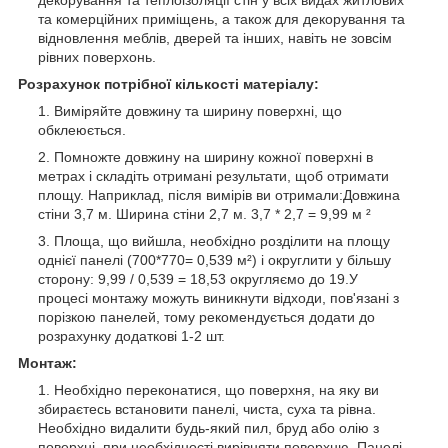
та комерційних приміщень, а також для декорування та
відновлення меблів, дверей та інших, навіть не зовсім
рівних поверхонь.
Розрахунок потрібної кількості матеріалу:
Виміряйте довжину та ширину поверхні, що
обклеюється.
Помножте довжину на ширину кожної поверхні в
метрах і складіть отримані результати, щоб отримати
площу. Наприклад, після вимірів ви отримали:Довжина
стіни 3,7 м. Ширина стіни 2,7 м. 3,7 * 2,7 = 9,99 м ²
Площа, що вийшла, необхідно розділити на площу
однієї панелі (700*770= 0,539 м²) і округлити у більшу
сторону: 9,99 / 0,539 = 18,53 округляємо до 19.У
процесі монтажу можуть виникнути відходи, пов'язані з
порізкою панелей, тому рекомендується додати до
розрахунку додаткові 1-2 шт.
Монтаж:
Необхідно переконатися, що поверхня, на яку ви
збираєтесь встановити панелі, чиста, суха та рівна.
Необхідно видалити будь-який пил, бруд або олію з
поверхні, при необхідності вирівняти поверхню. Панелі