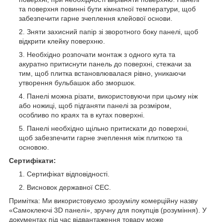
та поверхня повинні бути кімнатної температури, щоб
забезпечити гарне зчеплення клейової основи.
Зняти захисний папір зі зворотного боку панелі, щоб
відкрити клейку поверхню.
Необхідно розпочати монтаж з одного кута та
акуратно притиснути панель до поверхні, стежачи за
тим, щоб плитка встановлювалася рівно, уникаючи
утворення бульбашок або зморшок.
Панелі можна різати, використовуючи при цьому ніж
або ножиці, щоб підганяти панелі за розміром,
особливо по краях та в кутах поверхні.
Панелі необхідно щільно притискати до поверхні,
щоб забезпечити гарне зчеплення між плиткою та
основою.
Сертифікати:
Сертифікат відповідності.
Висновок державної СЕС.
Примітка: Ми використовуємо зрозумілу комерційну назву
«Самоклеючі 3D панелі», зручну для покупців (розуміння). У
документах під час відвантаження товару може