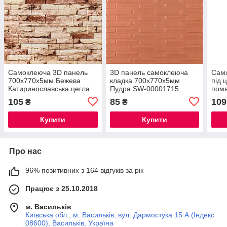
Самоклеюча 3D панель
3D панель самоклеюча
Сам
700x770x5мм Бежева
кладка 700x770x5мм
під 
Катиринославська цегла
Пудра SW-00001715
пом
SW-00001375
700x
105
85
109
₴
₴
000
Купити
Купити
Про нас
96% позитивних з 164 відгуків за рік
Працює з 25.10.2018
м. Васильків
Київська обл., м. Васильків, вул. Дармостука 15 А (Індекс
08600), Васильків, Україна