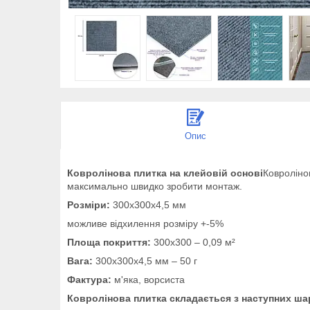
Опис
Ковролінова плитка на клейовій основі
Ковроліно
максимально швидко зробити монтаж.
Розміри:
300х300х4,5 мм
можливе відхилення розміру +-5%
Площа покриття:
300х300 – 0,09 м²
Вага:
300х300х4,5 мм – 50 г
Фактура:
м'яка, ворсиста
Ковролінова плитка складається з наступних ша