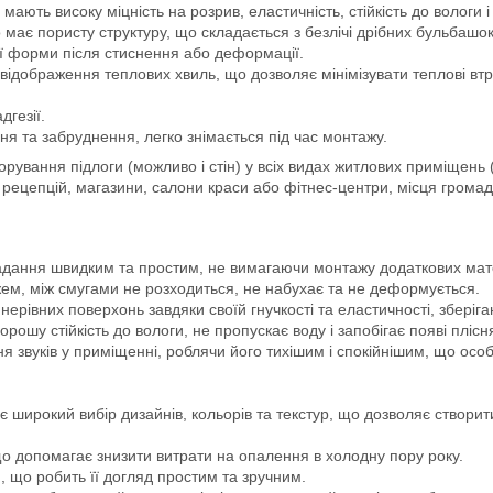
мають високу міцність на розрив, еластичність, стійкість до вологи і
 має пористу структуру, що складається з безлічі дрібних бульбашок 
ої форми після стиснення або деформації.
відображення теплових хвиль, що дозволяє мінімізувати теплові в
гезії.
ня та забруднення, легко знімається під час монтажу.
рування підлоги (можливо і стін) у всіх видах житлових приміщень (
рецепцій, магазини, салони краси або фітнес-центри, місця громадс
адання швидким та простим, не вимагаючи монтажу додаткових матері
ем, між смугами не розходиться, не набухає та не деформується.
 нерівних поверхонь завдяки своїй гнучкості та еластичності, зберіг
орошу стійкість до вологи, не пропускає воду і запобігає появі плісн
я звуків у приміщенні, роблячи його тихішим і спокійнішим, що осо
 широкий вибір дизайнів, кольорів та текстур, що дозволяє створити
що допомагає знизити витрати на опалення в холодну пору року.
я, що робить її догляд простим та зручним.