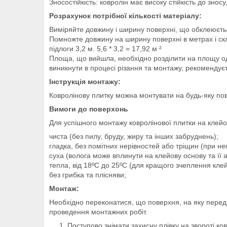
Зносостійкість: ковролін має високу стійкість до знос
Розрахунок потрібної кількості матеріалу:
Виміряйте довжину і ширину поверхні, що обклеюєть
Помножте довжину на ширину поверхні в метрах і ск
підлоги 3,2 м. 5,6 * 3,2 = 17,92 м ²
Площа, що вийшла, необхідно розділити на площу одні
виникнути в процесі різання та монтажу, рекомендує
Інструкція монтажу:
Ковролінову плитку можна монтувати на будь-яку пове
Вимоги до поверхонь
Для успішного монтажу ковролінової плитки на клейо
чиста (без пилу, бруду, жиру та інших забруднень);
гладка, без помітних нерівностей або тріщин (при н
суха (волога може вплинути на клейову основу та її ад
тепла, від 18ºС до 25ºС (для кращого зчеплення кле
без грибка та плісняви;
Монтаж:
Необхідно переконатися, що поверхня, на яку передб
проведення монтажних робіт.
Поступово знімати захисну плівку на звороті ко