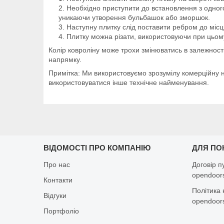
Необхідно приступити до встановлення з одного
уникаючи утворення бульбашок або зморшок.
Наступну плитку слід поставити ребром до місц
Плитку можна різати, використовуючи при цьому 
Колір ковроліну може трохи змінюватись в залежност
напрямку.
Примітка: Ми використовуємо зрозумілу комерційну н
використовуватися інше технічне найменування.
ВІДОМОСТІ ПРО КОМПАНІЮ
ДЛЯ ПО
Про нас
Договір п
opendoors
Контакти
Політика 
Відгуки
opendoors
Портфоліо