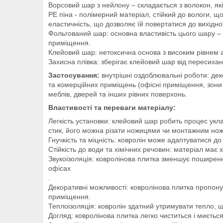
Ворсовий шар з нейлону – складається з волокон, які 
РЕ піна - полімерний матеріал, стійкий до вологи, що
еластичність, що дозволяє їй повертатися до вихідн
Фольгований шар: основна властивість цього шару – 
приміщення.
Клейовий шар: нетоксична основа з високим рівнем ад
Захисна плівка: зберігає клейовий шар від пересихан
Застосування:
внутрішні оздоблювальні роботи: деко
та комерційних приміщень (офісні приміщення, зони 
меблів, дверей та інших рівних поверхонь.
Властивості та переваги матеріалу:
Легкість установки: клейовий шар робить процес укл
стик, його можна різати ножицями чи монтажним нож
Гнучкість та міцність: ковролін може адаптуватися до
Стійкість до води та хімічних речовин: матеріал має х
Звукоізоляція: ковролінова плитка зменшує поширенн
офісах
.
Декоративні можливості: ковролінова плитка пропонує
приміщення.
Теплоізоляція: ковролін здатний утримувати тепло, 
Догляд: ковролінова плитка легко чиститься і миєтьс