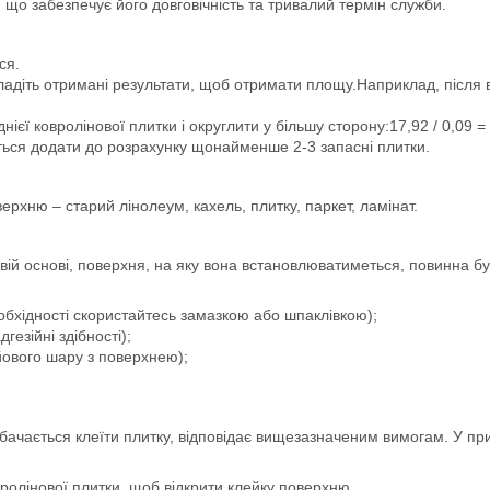
у, що забезпечує його довговічність та тривалий термін служби.
ся.
ладіть отримані результати, щоб отримати площу.Наприклад, після 
єї ковролінової плитки і округлити у більшу сторону:17,92 / 0,09 = 
ться додати до розрахунку щонайменше 2-3 запасні плитки.
рхню – старий лінолеум, кахель, плитку, паркет, ламінат.
вій основі, поверхня, на яку вона встановлюватиметься, повинна бу
еобхідності скористайтесь замазкою або шпаклівкою);
гезійні здібності);
йового шару з поверхнею);
ачається клеїти плитку, відповідає вищезазначеним вимогам. У при
вролінової плитки, щоб відкрити клейку поверхню.