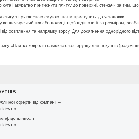
 кута і акуратно притиснути плитку до поверхні, стежачи за тим, що
я стику з приклеєною смугою, потім приступити до установки.
канцелярський ніж або ножиці, щоб підігнати її за розміром, особли
і від освітлення та напрямку ворсу. Для досягнення однорідного ві
азву «Плитка ковролін самоклеюча», зручну для покупців (розумінн
КУПЦІВ
ублічної оферти від компанії –
.kiev.ua
конфіденційності -
.kiev.ua