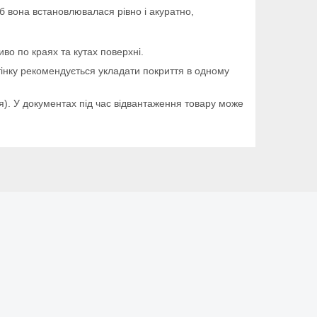
б вона встановлювалася рівно і акуратно,
во по краях та кутах поверхні.
дтінку рекомендується укладати покриття в одному
я). У документах під час відвантаження товару може