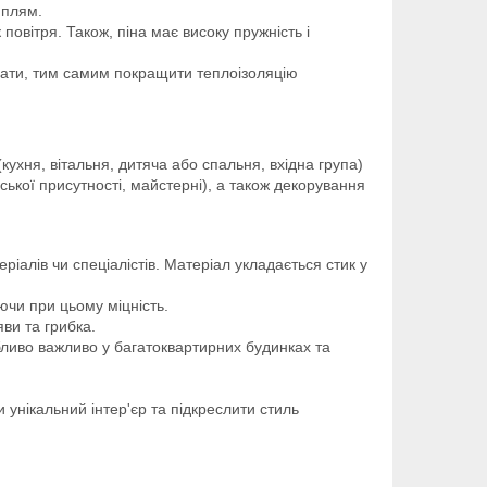
 плям.
повітря. Також, піна має високу пружність і
трати, тим самим покращити теплоізоляцію
кухня, вітальня, дитяча або спальня, вхідна група)
ької присутності, майстерні), а також декорування
алів чи спеціалістів. Матеріал укладається стик у
аючи при цьому міцність.
яви та грибка.
бливо важливо у багатоквартирних будинках та
 унікальний інтер'єр та підкреслити стиль