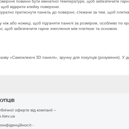
поверхня повинні бути кімнатної температури, щоб забезпечити гар
, щоб відкрити клейку поверхню.
акуратно притиснути панель до поверхні, стежачи за тим, щоб плит
ніж або ножиці, щоб підганяти панелі за розміром, особливо по кра
ні, щоб забезпечити гарне зчеплення між плиткою та основою.
азву «Самоклеючі 3D панелі», зручну для покупців (розуміння). У 
КУПЦІВ
ублічної оферти від компанії –
.kiev.ua
конфіденційності -