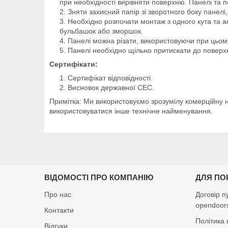
при необхідності вирівняти поверхню. Панелі та 
Зняти захисний папір зі зворотного боку панелі
Необхідно розпочати монтаж з одного кута та 
бульбашок або зморшок.
Панелі можна різати, використовуючи при цьому 
Панелі необхідно щільно притискати до поверх
Сертифікати:
Сертифікат відповідності.
Висновок державної СЕС.
Примітка: Ми використовуємо зрозумілу комерційну н
використовуватися інше технічне найменування.
ВІДОМОСТІ ПРО КОМПАНІЮ
ДЛЯ ПО
Про нас
Договір п
opendoors
Контакти
Політика 
Відгуки