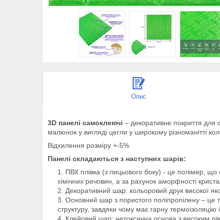
Опис
3D панелі самоклеючі
– декоративне покриття для с
малюнок у вигляді цегли у широкому різноманітті кол
Відхилення розміру +-5%
Панелі складаються з наступних шарів:
ПВХ плівка (з лицьового боку) - це полімер, що 
хімічних речовин, а за рахунок аморфності криста
Декоративний шар: кольоровий друк високої якос
Основний шар з пористого поліпропілену – це 
структуру, завдяки чому має гарну термоізоляцію і 
Клейовий шар: нетоксична основа з високим рів