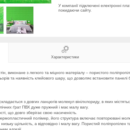
У компанії підключені електронні пла
покидаючи сайту.
Характеристики
тін, виконане з легкого та міцного матеріалу – пористого поліпроп
ьорів та наявність клейового шару, що дозволяє встановити панелі 
складається з довгих ланцюгів молекул вінілхлориду, в яких містятьс
лічних ґрат ПВХ дуже пружний і має малу вагу.
ті, що довго зберігає свою насиченість.
термопластичний полімер, його структура включає повторювані моле
низьку щільність, а відповідно і малу вагу. Пористий поліпропілен та
нем адгезії.