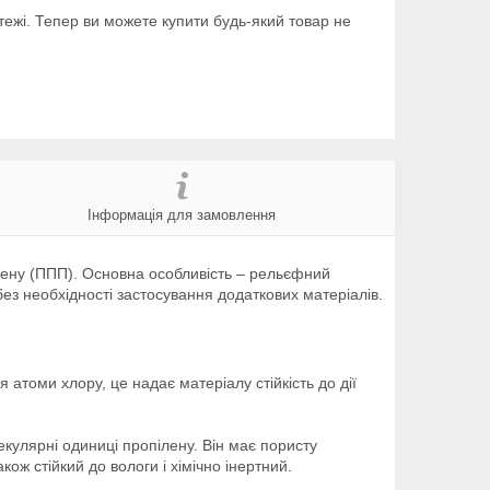
тежі. Тепер ви можете купити будь-який товар не
Інформація для замовлення
ілену (ППП). Основна особливість – рельєфний
без необхідності застосування додаткових матеріалів.
я атоми хлору, це надає матеріалу стійкість до дії
кулярні одиниці пропілену. Він має пористу
кож стійкий до вологи і хімічно інертний.