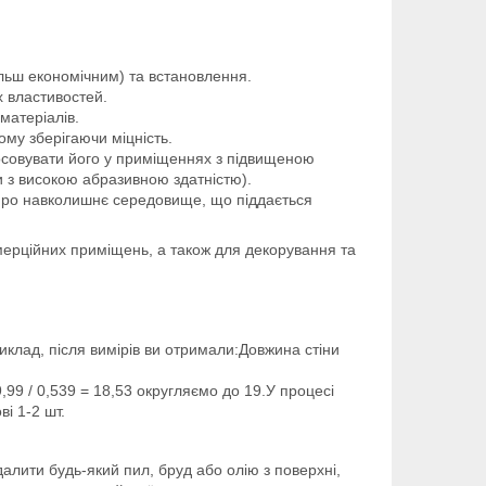
ільш економічним) та встановлення.
х властивостей.
матеріалів.
ьому зберігаючи міцність.
стосовувати його у приміщеннях з підвищеною
и з високою абразивною здатністю).
и про навколишнє середовище, що піддається
омерційних приміщень, а також для декорування та
клад, після вимірів ви отримали:Довжина стіни
,99 / 0,539 = 18,53 округляємо до 19.У процесі
і 1-2 шт.
далити будь-який пил, бруд або олію з поверхні,