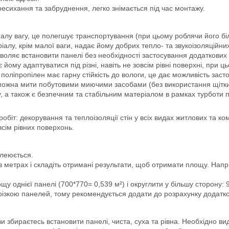
ресихання та забруднення, легко знімається під час монтажу.
є малу вагу, це полегшує транспортування (при цьому роблячи його б
ріалу, крім малої ваги, надає йому добрих тепло- та звукоізоляційни
зволяє встановити панелі без необхідності застосування додаткових 
яє йому адаптуватися під різні, навіть не зовсім рівні поверхні, при ц
й поліпропілен має гарну стійкість до вологи, це дає можливість за
ь можна мити побутовими миючими засобами (без використання щітк
ху, а також є безпечним та стабільним матеріалом в рамках турбот
обіт: декорування та теплоізоляції стін у всіх видах житлових та к
всім рівних поверхонь.
клеюється.
метрах і складіть отримані результати, щоб отримати площу. Напри
 однієї панелі (700*770= 0,539 м²) і округлити у більшу сторону: 9
різкою панелей, тому рекомендується додати до розрахунку додатков
 збираєтесь встановити панелі, чиста, суха та рівна. Необхідно ви