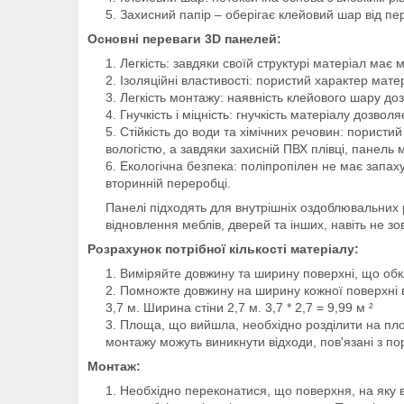
Захисний папір – оберігає клейовий шар від пе
Основні переваги 3D панелей:
Легкість: завдяки своїй структурі матеріал ма
Ізоляційні властивості: пористий характер мате
Легкість монтажу: наявність клейового шару до
Гнучкість і міцність: гнучкість матеріалу дозвол
Стійкість до води та хімічних речовин: пористи
вологістю, а завдяки захисній ПВХ плівці, панел
Екологічна безпека: поліпропілен не має запа
вторинній переробці.
Панелі підходять для внутрішніх оздоблювальних р
відновлення меблів, дверей та інших, навіть не зо
Розрахунок потрібної кількості матеріалу:
Виміряйте довжину та ширину поверхні, що об
Помножте довжину на ширину кожної поверхні в 
3,7 м. Ширина стіни 2,7 м. 3,7 * 2,7 = 9,99 м ²
Площа, що вийшла, необхідно розділити на площу
монтажу можуть виникнути відходи, пов'язані з по
Монтаж:
Необхідно переконатися, що поверхня, на яку ви