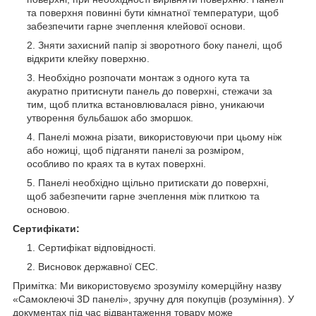
та поверхня повинні бути кімнатної температури, щоб
забезпечити гарне зчеплення клейової основи.
Зняти захисний папір зі зворотного боку панелі, щоб
відкрити клейку поверхню.
Необхідно розпочати монтаж з одного кута та
акуратно притиснути панель до поверхні, стежачи за
тим, щоб плитка встановлювалася рівно, уникаючи
утворення бульбашок або зморшок.
Панелі можна різати, використовуючи при цьому ніж
або ножиці, щоб підганяти панелі за розміром,
особливо по краях та в кутах поверхні.
Панелі необхідно щільно притискати до поверхні,
щоб забезпечити гарне зчеплення між плиткою та
основою.
Сертифікати:
Сертифікат відповідності.
Висновок державної СЕС.
Примітка: Ми використовуємо зрозумілу комерційну назву
«Самоклеючі 3D панелі», зручну для покупців (розуміння). У
документах під час відвантаження товару може