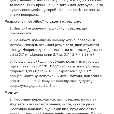
та комерційних приміщень, а також для декорування та
відновлення меблів, дверей та інших, навіть не зовсім
рівних поверхонь.
Розрахунок потрібної кількості матеріалу:
Виміряйте довжину та ширину поверхні, що
обклеюється.
Помножте довжину на ширину кожної поверхні в
метрах і складіть отримані результати, щоб отримати
площу. Наприклад, після вимірів ви отримали:Довжина
стіни 3,7 м. Ширина стіни 2,7 м. 3,7 * 2,7 = 9,99 м ²
Площа, що вийшла, необхідно розділити на площу
однієї панелі (700*770= 0,539 м²) і округлити у більшу
сторону: 9,99 / 0,539 = 18,53 округляємо до 19.У
процесі монтажу можуть виникнути відходи, пов'язані з
порізкою панелей, тому рекомендується додати до
розрахунку додаткові 1-2 шт.
Монтаж:
Необхідно переконатися, що поверхня, на яку ви
збираєтесь встановити панелі, чиста, суха та рівна.
Необхідно видалити будь-який пил, бруд або олію з
поверхні, при необхідності вирівняти поверхню. Панелі