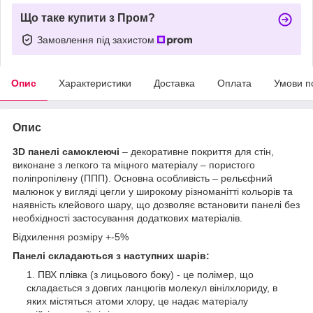
Що таке купити з Пром?
Замовлення під захистом
Опис
Характеристики
Доставка
Оплата
Умови п
Опис
3D панелі самоклеючі
– декоративне покриття для стін,
виконане з легкого та міцного матеріалу – пористого
поліпропілену (ППП). Основна особливість – рельєфний
малюнок у вигляді цегли у широкому різноманітті кольорів та
наявність клейового шару, що дозволяє встановити панелі без
необхідності застосування додаткових матеріалів.
Відхилення розміру +-5%
Панелі складаються з наступних шарів:
ПВХ плівка (з лицьового боку) - це полімер, що
складається з довгих ланцюгів молекул вінілхлориду, в
яких містяться атоми хлору, це надає матеріалу