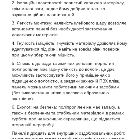
Ізоляційні властивості: пористий характер матеріалу,
крім малої ваги, надає йому добрих тепло- та
звукоізоляційних властивостей.
Легкість монтажу: наявність клейового шару дозволяє
встановити панелі без необхідності застосування
додаткових матеріалів.
Гнучкість і міцність: гнучкість матеріалу дозволяє йому
адаптуватися під різні, навіть не зовсім рівні поверхні,
при цьому зберігаючи міцність.
Стійкість до води та хімічних речовин: пористий
поліпропілен має гарну стійкість до вологи, це дає
можливість застосовувати його у приміщеннях з
підвищеною вологістю, а завдяки захисній ПВХ плівці,
панель можна мити побутовими миючими засобами
(без використання щітки з високою абразивною
здатністю).
Екологічна безпека: поліпропілен не має запаху, а
також є безпечним та стабільним матеріалом в рамках
турботи про навколишнє середовище, що піддається
вторинній переробці.
Панелі підходять для внутрішніх оздоблювальних робіт:
декорування та теплоізоляції стін у всіх видах житлових