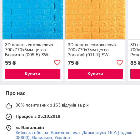
3D панель самоклеюча
3D панель самоклеюча
3D 
700х770х5мм цегла
700х770х7мм цегла
700
Блакитна (005-5) SW-
Золотий (011-7) SW-
Роже
00000297
00000052
000
55
75
85
₴
₴
Купити
Купити
Про нас
96% позитивних з 163 відгуків за рік
Працює з 25.10.2018
м. Васильків
Київська обл., м. Васильків, вул. Дармостука 15 А (Індекс
08600), Васильків, Україна