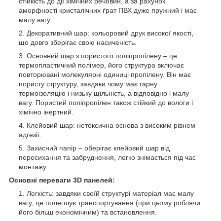
стійкість до дії хімічних речовин, а за рахунок
аморфності кристалічних ґрат ПВХ дуже пружний і має
малу вагу.
Декоративний шар: кольоровий друк високої якості,
що довго зберігає свою насиченість.
Основний шар з пористого поліпропілену – це
термопластичний полімер, його структура включає
повторювані молекулярні одиниці пропілену. Він має
пористу структуру, завдяки чому має гарну
термоізоляцію і низьку щільність, а відповідно і малу
вагу. Пористий поліпропілен також стійкий до вологи і
хімічно інертний.
Клейовий шар: нетоксична основа з високим рівнем
адгезії.
Захисний папір – оберігає клейовий шар від
пересихання та забруднення, легко знімається під час
монтажу.
Основні переваги 3D панелей:
Легкість: завдяки своїй структурі матеріал має малу
вагу, це полегшує транспортування (при цьому роблячи
його більш економічним) та встановлення.