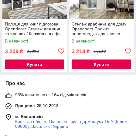
Полиця для книг підлогова
Стелаж драбинка для дому
Opendoors Стелаж для книг
Opendoors Полиця
та іграшок / Книжкова шафа
перегородка для книг та
відкрита для дому офісу
іграшок на 10 комірок
В наявності
В наявності
3 209
3 218
₴
₴
3 509 ₴
3 518 ₴
Купити
Купити
Про нас
96% позитивних з 164 відгуків за рік
Працює з 25.10.2018
м. Васильків
Київська обл., м. Васильків, вул. Дармостука 15 А (Індекс
08600), Васильків, Україна