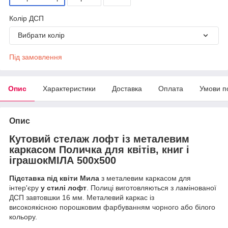
Колір ДСП
Вибрати колір
Під замовлення
Опис
Характеристики
Доставка
Оплата
Умови п
Опис
Кутовий стелаж лофт із металевим
каркасом Поличка для квітів, книг і
іграшокМІЛА 500х500
Підставка під квіти Мила
з металевим каркасом для
інтер'єру
у стилі лофт
. Полиці виготовляються з ламінованої
ДСП завтовшки 16 мм. Металевий каркас із
високоякісною порошковим фарбуванням чорного або білого
кольору.