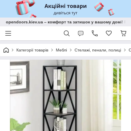
opendoors.kiev.ua – комфорт та затишок у вашому домі! Меб
Категорії товарів
Меблі
Стелажі, пенали, полиці
С