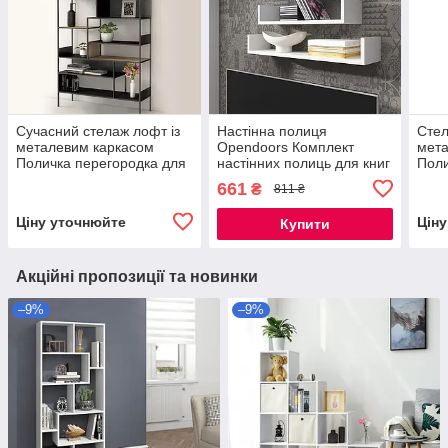
Сучасний стелаж лофт із
Настінна полиця
Стел
металевим каркасом
Opendoors Комплект
мета
Поличка перегородка для
настінних полиць для книг
Поли
книг і іграшок ВАЙМ
і речей ДСП Дизайнерські
книг
661
₴
811 ₴
1000х350х2000
полиці на стіну
200
Ціну уточнюйте
Цін
Купити
Акційні пропозиції та новинки
–9%
–9%