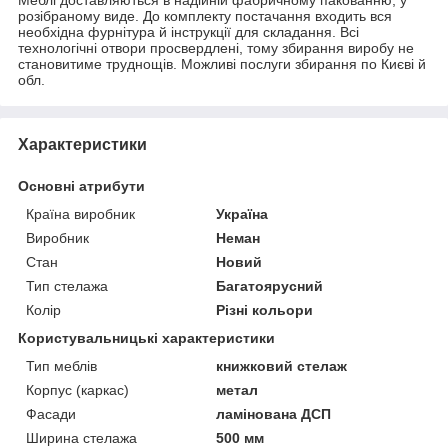
Меблі доставляються в надійній фабричному пакованню, у
розібраному виде. До комплекту постачання входить вся
необхідна фурнітура й інструкції для складання. Всі
технологічні отвори просвердлені, тому збирання виробу не
становитиме труднощів. Можливі послуги збирання по Києві й
обл.
Характеристики
Основні атрибути
Країна виробник
Україна
Виробник
Неман
Стан
Новий
Тип стелажа
Багатоярусний
Колір
Різні кольори
Користувальницькі характеристики
Тип меблів
книжковий стелаж
Корпус (каркас)
метал
Фасади
ламінована ДСП
Ширина стелажа
500 мм