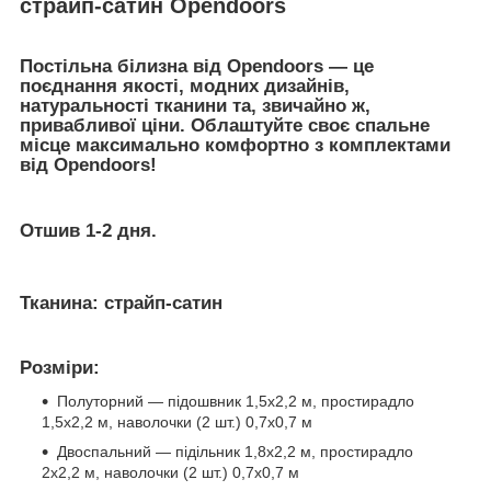
страйп-сатин Opendoors
⠀
Постільна білизна від Opendoors — це
поєднання якості, модних дизайнів,
натуральності тканини та, звичайно ж,
привабливої ціни. Облаштуйте своє спальне
місце максимально комфортно з комплектами
від Opendoors!
Отшив 1-2 дня.
⠀
⠀
Тканина:
страйп-сатин
Розміри:
Полуторний — підошвник 1,5х2,2 м, простирадло
1,5х2,2 м, наволочки (2 шт.) 0,7х0,7 м
Двоспальний — підільник 1,8х2,2 м, простирадло
2х2,2 м, наволочки (2 шт.) 0,7х0,7 м