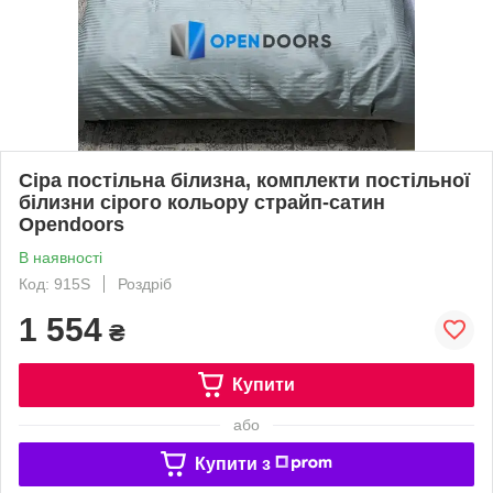
Сіра постільна білизна, комплекти постільної
білизни сірого кольору страйп-сатин
Opendoors
В наявності
Код: 915S
Роздріб
1 554
₴
Купити
або
Купити з