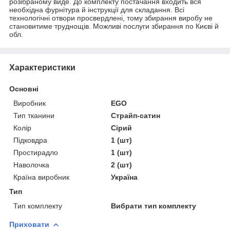
розібраному виде. До комплекту постачання входить вся
необхідна фурнітура й інструкції для складання. Всі
технологічні отвори просвердлені, тому збирання виробу не
становитиме труднощів. Можливі послуги збирання по Києві й
обл.
Характеристики
Основні
Виробник
EGO
Тип тканини
Страйп-сатин
Колір
Сірий
Підковдра
1 (шт)
Простирадло
1 (шт)
Наволочка
2 (шт)
Країна виробник
Україна
Тип
Тип комплекту
Вибрати тип комплекту
Приховати