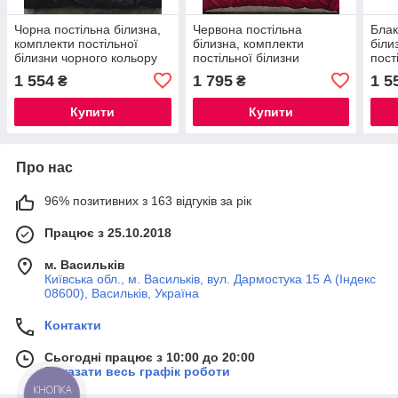
Чорна постільна білизна,
Червона постільна
Блак
комплекти постільної
білизна, комплекти
біли
білизни чорного кольору
постільної білизни
пост
страйп-сатин Opendoors
червоного кольору
блак
1 554
1 795
1 5
₴
₴
страйп-сатин Opendoors
стра
Купити
Купити
Про нас
96% позитивних з 163 відгуків за рік
Працює з 25.10.2018
м. Васильків
Київська обл., м. Васильків, вул. Дармостука 15 А (Індекс
08600), Васильків, Україна
Контакти
Сьогодні працює з 10:00 до 20:00
Показати весь графік роботи
КНОПКА