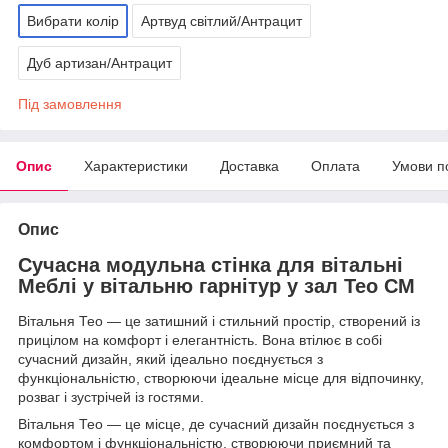
Вибрати колір
Артвуд світлий/Антрацит
Дуб артизан/Антрацит
Під замовлення
Опис
Характеристики
Доставка
Оплата
Умови п
Опис
Сучасна модульна стінка для вітальні
Меблі у вітальню гарнітур у зал Тео СМ
Вітальня Тео — це затишний і стильний простір, створений із
прицілом на комфорт і елегантність. Вона втілює в собі
сучасний дизайн, який ідеально поєднується з
функціональністю, створюючи ідеальне місце для відпочинку,
розваг і зустрічей із гостями.
Вітальня Тео — це місце, де сучасний дизайн поєднується з
комфортом і функціональністю, створюючи приємний та