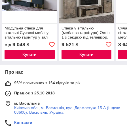
Модульна стінка для
Стінка у вітальню
Суча
вітальні Сучасні меблі у
(меблева гарнітура) Остін
віта
вітальню гарнітур у зал
1 з секцією під телевізор,
мебл
Лего СМ
дуб фрегат СМ
у за
9 048
9 521
3 6
від
₴
₴
Купити
Купити
Про нас
96% позитивних з 164 відгуків за рік
Працює з 25.10.2018
м. Васильків
Київська обл., м. Васильків, вул. Дармостука 15 А (Індекс
08600), Васильків, Україна
Контакти