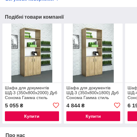
Подібні товари компанії
Шафа для документів
Шафа для документів
Шафа
ШД-3 (350x800x2000) Дуб
ШД-3 (350x800x1800) Дуб
ШД-4
Сонома Гамма стиль
Сонома Гамма стиль
Сон
5 055
4 844
6 1
₴
₴
Купити
Купити
Про нас