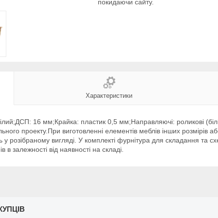
покидаючи сайту.
Характеристики
Білий;ДСП: 16 мм;Крайка: пластик 0,5 мм;Направляючі: роликові (бі
ального проекту.При виготовленні елементів меблів інших розмірів аб
 у розібраному вигляді. У комплекті фурнітура для складання та с
в в залежності від наявності на складі.
КУПЦІВ