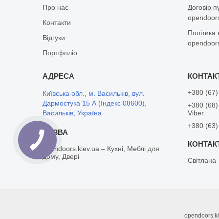
Про нас
Договір п
opendoors
Контакти
Політика 
Відгуки
opendoors
Портфоліо
+380 (67)
Київська обл., м. Васильків, вул.
Дармостука 15 А (Індекс 08600),
+380 (68)
Васильків, Україна
Viber
+380 (63)
opendoors.kiev.ua – Кухні, Меблі для
дому, Двері
Світлана