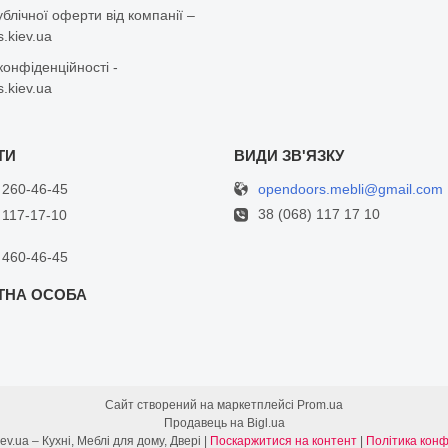
ублічної оферти від компанії –
.kiev.ua
конфіденційності -
.kiev.ua
opendoors.mebli@gmail.com
 260-46-45
38 (068) 117 17 10
 117-17-10
 460-46-45
Сайт створений на маркетплейсі
Prom.ua
Продавець на Bigl.ua
opendoors.kiev.ua – Кухні, Меблі для дому, Двері |
Поскаржитися на контент
|
Політика конф