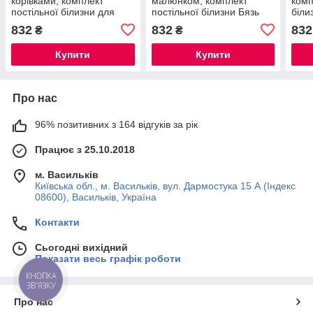
корівками, комплект
малюнком, комплект
комп
постільної білизни для
постільної білизни Бязь
біли
дитини / підлітка Бязь Gold
Gold Lux 100% Opendoors
спід
832
832
832
₴
₴
Lux 100% Opendoors
100
Купити
Купити
Про нас
96% позитивних з 164 відгуків за рік
Працює з 25.10.2018
м. Васильків
Київська обл., м. Васильків, вул. Дармостука 15 А (Індекс
08600), Васильків, Україна
Контакти
Сьогодні вихідний
Показати весь графік роботи
КНОПКА
ЗВ'ЯЗКУ
Про нас