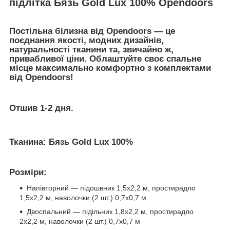
підлітка Бязь Gold Lux 100% Opendoors
⠀
Постільна білизна від Opendoors — це
поєднання якості, модних дизайнів,
натуральності тканини та, звичайно ж,
привабливої ціни. Облаштуйте своє спальне
місце максимально комфортно з комплектами
від Opendoors!
Отшив 1-2 дня.
⠀
⠀
Тканина:
Бязь Gold Lux 100%
Розміри:
Напівторний — підошвник 1,5х2,2 м, простирадло
1,5х2,2 м, наволочки (2 шт.) 0,7х0,7 м
Двоспальний — підільник 1,8х2,2 м, простирадло
2х2,2 м, наволочки (2 шт.) 0,7х0,7 м