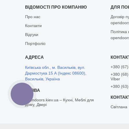
ВІДОМОСТІ ПРО КОМПАНІЮ
ДЛЯ ПО
Про нас
Договір п
opendoors
Контакти
Політика 
Відгуки
opendoors
Портфоліо
+380 (67)
Київська обл., м. Васильків, вул.
Дармостука 15 А (Індекс 08600),
+380 (68)
Васильків, Україна
Viber
+380 (63)
КНОПКА
ЗВ'ЯЗКУ
opendoors.kiev.ua – Кухні, Меблі для
дому, Двері
Світлана