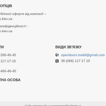
КУПЦІВ
ублічної оферти від компанії –
.kiev.ua
конфіденційності -
.kiev.ua
opendoors.mebli@gmail.com
 260-46-45
38 (068) 117 17 10
 117-17-10
 460-46-45
Сайт створений на маркетплейсі
Prom.ua