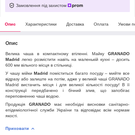
Замовлення під захистом
Опис
Характеристики
Доставка
Оплата
Умови п
Опис
Велика чаша в компактному втіленні. Майку
GRANADO
Madrid
легко розмістити навіть на маленькій кухні – досить
600 мм вільного місця в стільниці.
У чашу мійки
Madrid
поміститься багато посуду – мийте все
відразу або залиште на потім, адже у великій чаші GRANADO
Madrid вистачить місця і для великої кількості посуду! В її
конструкції передбачено і бічний злив, що запобігає
переповненню чаші водою.
Продукція
GRANADO
має необхідні висновки санітарно-
епідеміологічної служби України та відповідає всім нормам
якості.
Приховати