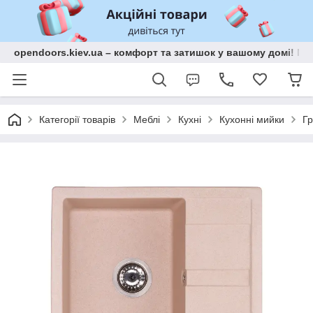
opendoors.kiev.ua – комфорт та затишок у вашому домі! Меб
Категорії товарів
Меблі
Кухні
Кухонні мийки
Гр