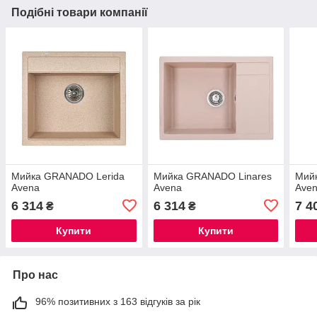
Подібні товари компанії
Мийка GRANADO Lerida
Мийка GRANADO Linares
Мий
Avena
Avena
Ave
6 314
6 314
7 4
₴
₴
Купити
Купити
Про нас
96% позитивних з 163 відгуків за рік