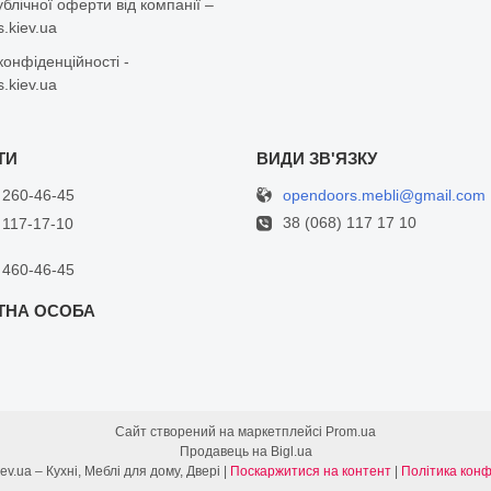
ублічної оферти від компанії –
.kiev.ua
конфіденційності -
.kiev.ua
opendoors.mebli@gmail.com
 260-46-45
38 (068) 117 17 10
 117-17-10
 460-46-45
Сайт створений на маркетплейсі
Prom.ua
Продавець на Bigl.ua
opendoors.kiev.ua – Кухні, Меблі для дому, Двері |
Поскаржитися на контент
|
Політика конф