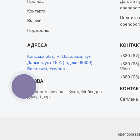
Про нас
Договір п
opendoors
Контакти
Політика 
Відгуки
opendoors
Портфоліо
+380 (67)
Київська обл., м. Васильків, вул.
Дармостука 15 А (Індекс 08600),
+380 (68)
Васильків, Україна
Viber
+380 (63)
КНОПКА
ЗВ'ЯЗКУ
opendoors.kiev.ua – Кухні, Меблі для
дому, Двері
Світлана