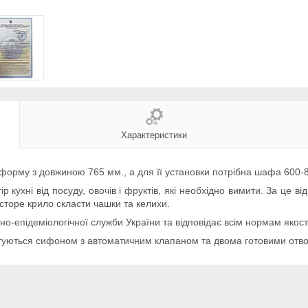
Характеристики
орму з довжиною 765 мм., а для її установки потрібна шафа 600-
 кухні від посуду, овочів і фруктів, які необхідно вимити. За це в
торе крило скласти чашки та келихи.
но-епідеміологічної служби України та відповідає всім нормам якост
ектуються сифоном з автоматичним клапаном та двома готовими отв