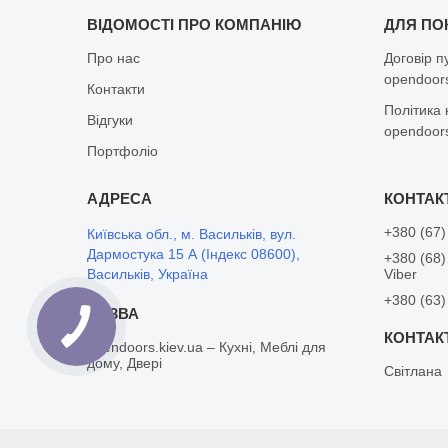
ВІДОМОСТІ ПРО КОМПАНІЮ
ДЛЯ ПО
Про нас
Договір п
opendoors
Контакти
Політика 
Відгуки
opendoors
Портфоліо
+380 (67)
Київська обл., м. Васильків, вул.
Дармостука 15 А (Індекс 08600),
+380 (68)
Васильків, Україна
Viber
+380 (63)
opendoors.kiev.ua – Кухні, Меблі для
дому, Двері
Світлана