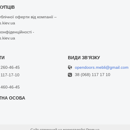
КУПЦІВ
ублічної оферти від компанії –
.kiev.ua
конфіденційності -
.kiev.ua
opendoors.mebli@gmail.com
 260-46-45
38 (068) 117 17 10
 117-17-10
 460-46-45
Сайт створений на маркетплейсі
Prom.ua