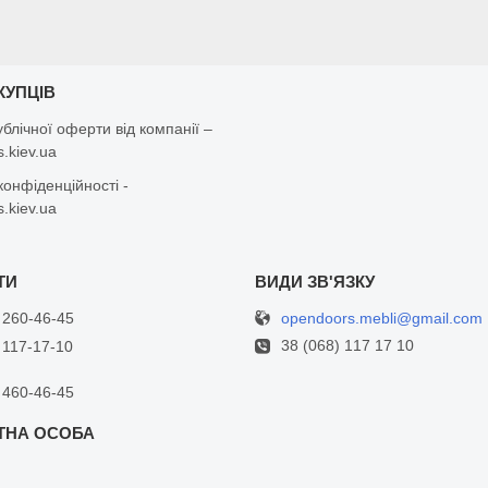
КУПЦІВ
ублічної оферти від компанії –
.kiev.ua
конфіденційності -
.kiev.ua
opendoors.mebli@gmail.com
 260-46-45
38 (068) 117 17 10
 117-17-10
 460-46-45