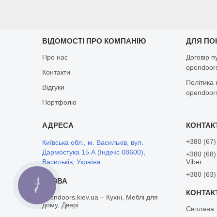
ВІДОМОСТІ ПРО КОМПАНІЮ
ДЛЯ ПО
Про нас
Договір п
opendoors
Контакти
Політика 
Відгуки
opendoors
Портфоліо
+380 (67)
Київська обл., м. Васильків, вул.
Дармостука 15 А (Індекс 08600),
+380 (68)
Васильків, Україна
Viber
+380 (63)
КНОПКА
ЗВ'ЯЗКУ
opendoors.kiev.ua – Кухні, Меблі для
дому, Двері
Світлана