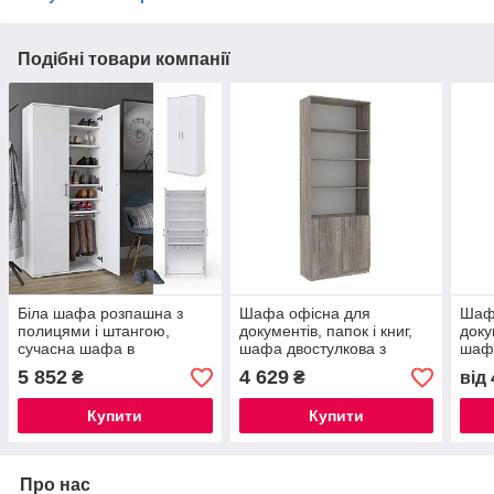
Подібні товари компанії
Біла шафа розпашна з
Шафа офісна для
Шаф
полицями і штангою,
документів, папок і книг,
доку
сучасна шафа в
шафа двостулкова з
шафа
передпокій, спальню,
відкритими полицями та
відк
5 852
4 629
₴
₴
від
вітальню Opendoors
дверцятами ОС-2
две
Континент
Сти
Купити
Купити
Про нас