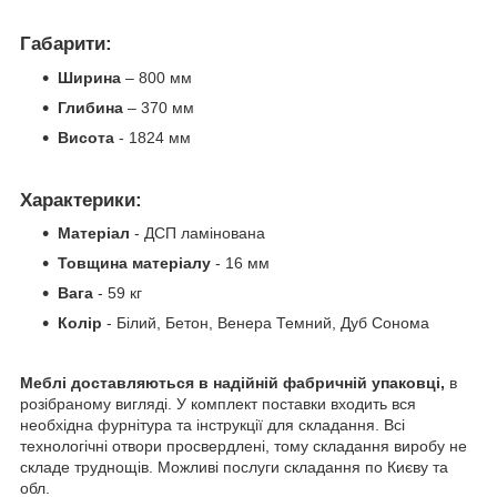
Габарити:
Ширина
– 800
мм
Глибина
– 370
мм
Висота
- 1824 мм
Характерики:
Матеріал
- ДСП ламінована
Товщина матеріалу
- 16 мм
Вага
- 59 кг
Колір
- Білий, Бетон, Венера Темний, Дуб Сонома
Меблі доставляються в надійній фабричній упаковці,
в
розібраному вигляді. У комплект поставки входить вся
необхідна фурнітура та інструкції для складання. Всі
технологічні отвори просвердлені, тому складання виробу не
складе труднощів. Можливi послуги складання по Києву та
обл.