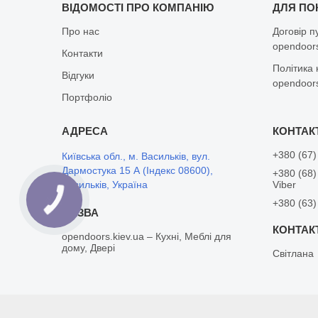
ВІДОМОСТІ ПРО КОМПАНІЮ
ДЛЯ ПО
Про нас
Договір п
opendoors
Контакти
Політика 
Відгуки
opendoors
Портфоліо
+380 (67)
Київська обл., м. Васильків, вул.
Дармостука 15 А (Індекс 08600),
+380 (68)
Васильків, Україна
Viber
+380 (63)
opendoors.kiev.ua – Кухні, Меблі для
дому, Двері
Світлана