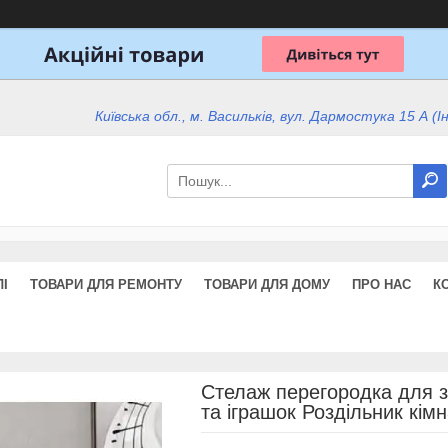
Київська обл., м. Васильків, вул. Дармостука 15 А (І
І
ТОВАРИ ДЛЯ РЕМОНТУ
ТОВАРИ ДЛЯ ДОМУ
ПРО НАС
К
Стелаж перегородка для з
та іграшок Роздільник кі