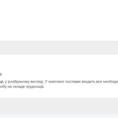
й
і,
у розібраному вигляді. У комплект поставки входить вся необхідна
робу не складе труднощів.