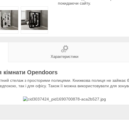
покидаючи сайту.
Характеристики
я кімнати Opendoors
актний стелаж з просторими полицями. Книжкова полиця не займає б
ередпокою, так і для офісу. Також її можна використовувати для зону