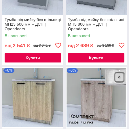
Тумба під мийку без стільниці
Тумба під мийку без стільниці
МП23 600 мм – ДСП |
МП5 800 мм – ДСП |
Opendoors
Opendoors
В наявності
В наявності
2 541
2 689
від
₴
від
₴
від 3 041 ₴
від 3 189 ₴
Купити
Купити
–8%
–5%