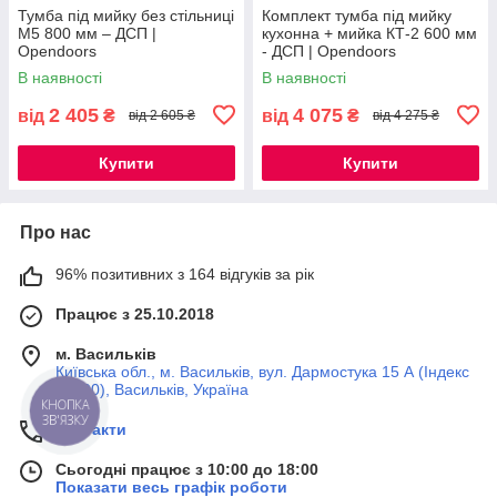
Тумба під мийку без стільниці
Комплект тумба під мийку
М5 800 мм – ДСП |
кухонна + мийка КТ-2 600 мм
Opendoors
- ДСП | Opendoors
В наявності
В наявності
2 405
4 075
від
₴
від
₴
від 2 605 ₴
від 4 275 ₴
Купити
Купити
Про нас
96% позитивних з 164 відгуків за рік
Працює з 25.10.2018
м. Васильків
Київська обл., м. Васильків, вул. Дармостука 15 А (Індекс
08600), Васильків, Україна
КНОПКА
ЗВ'ЯЗКУ
Контакти
Сьогодні працює з 10:00 до 18:00
Показати весь графік роботи