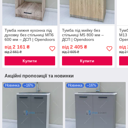
Тумба нижня кухонна під
Тумба під мийку без
Тумб
духовку без стільниці МП6
стільниці М5 800 мм –
М13 
600 мм – ДСП | Opendoors
ДСП | Opendoors
Ope
2 161
2 405
від
₴
від
₴
від
від 2 661 ₴
від 2 605 ₴
від 2
Купити
Купити
Акційні пропозиції та новинки
Новинка
–16%
Новинка
–16%