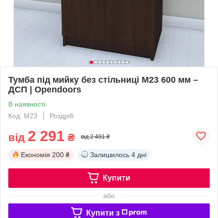
Тумба під мийку без стільниці М23 600 мм –
ДСП | Opendoors
В наявності
Код: М23
Роздріб
2 291
від
₴
від 2 491 ₴
Економія
200 ₴
Залишилось
4 дні
Купити
або
Купити з