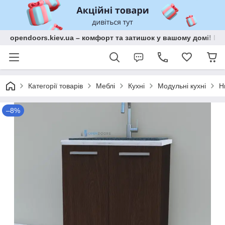
opendoors.kiev.ua – комфорт та затишок у вашому домі! Меб
Категорії товарів
Меблі
Кухні
Модульні кухні
Н
–8%