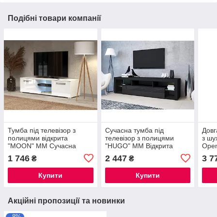
Подібні товари компанії
Тумба під телевізор з
Сучасна тумба під
Довг
полицями відкрита
телевізор з полицями
з шу
"MOON" ММ Сучасна
"HUGO" ММ Відкрита
Open
тумбочка / підставка під
тумбочка / підставка під
стил
1 746
2 447
3 7
₴
₴
ТВ
ТВ
віта
Купити
Купити
Акційні пропозиції та новинки
–8%