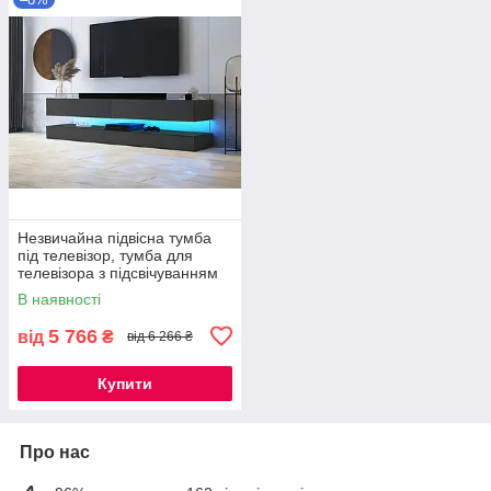
Незвичайна підвісна тумба
під телевізор, тумба для
телевізора з підсвічуванням
еко дизайн Fly ММ 140 см
В наявності
5 766
від
₴
від 6 266 ₴
Купити
Про нас