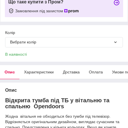
Що таке купити з Пром?
Замовлення під захистом
Колір
Вибрати колір
В наявності
Опис
Характеристики
Доставка
Оплата
Умови п
Опис
Відкрита тумба під ТБ у вітальню та
спальню Opendoors
Жодна вітальня не обходиться без тумби під телевізор.
Відрізняється оригінальним дизайном, виглядає сучасним та
стильно. Представлена у кількох кольорах. Якщо ви хочете