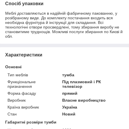
Спосіб упаковки
Меблі доставляються в надійній фабричному пакованню, у
розібраному виде. До комплекту постачання входить вся
необхідна фурнітура й інструкції для складання. Всі
технологічні отвори просвердлені, тому збирання виробу не
становитиме труднощів. Можливі послуги збирання по Києві й
обл.
Характеристики
Основні
Тип меблів
тумба
Функціональне
Під плазмовий і РК
призначення
телевізор
Форма фасаду
прямий
Виробник
Власне виробництво
Країна виробник
Україна
Стан
Новий
Габаритні розміри тумби