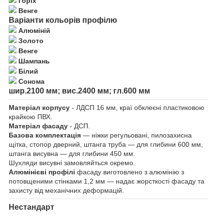
Горіх
Венге
Варіанти кольорів профілю
Алюміній
Золото
Венге
Шампань
Білий
Сонома
шир.2100 мм; вис.2400 мм; гл.600 мм
Матеріал корпусу
- ЛДСП 16 мм, краї обклеєні пластиковою
крайкою ПВХ.
Матеріал фасаду
- ДСП.
Базова комплектація
— ніжки регульовані, пилозахисна
щітка, стопор дверний, штанга труба — для глибини 600 мм,
штанга висувна — для глибини 450 мм.
Шухляди висувні замовляйться окремо.
Алюмінієві профілі
фасаду виготовлено з алюмінію з
потовщеними стінками 1,2 мм — надає жорсткості фасаду та
захисту від механічних деформацій.
Нестандарт