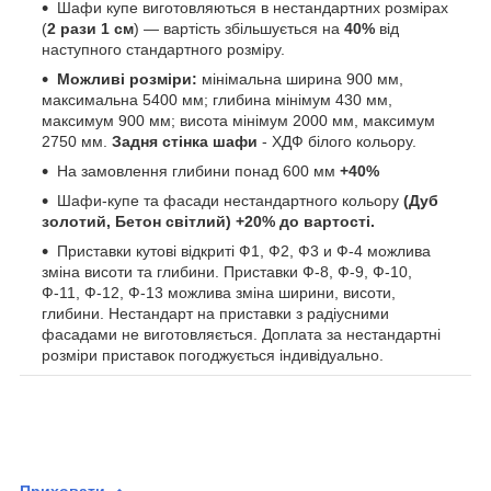
Шафи купе виготовляються в нестандартних розмірах
(
2 рази 1 см
) — вартість збільшується на
40%
від
наступного стандартного розміру.
Можливі розміри:
мінімальна ширина 900 мм,
максимальна 5400 мм; глибина мінімум 430 мм,
максимум 900 мм; висота мінімум 2000 мм, максимум
2750 мм.
Задня стінка шафи
- ХДФ білого кольору.
На замовлення глибини понад 600 мм
+40%
Шафи-купе та фасади нестандартного кольору
(Дуб
золотий, Бетон світлий) +20% до вартості.
Приставки кутові відкриті Ф1, Ф2, Ф3 и Ф-4 можлива
зміна висоти та глибини. Приставки Ф-8, Ф-9, Ф-10,
Ф-11, Ф-12, Ф-13 можлива зміна ширини, висоти,
глибини. Нестандарт на приставки з радіусними
фасадами не виготовляється. Доплата за нестандартні
розміри приставок погоджується індивідуально.
Приховати