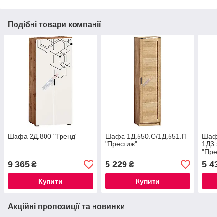
Подібні товари компанії
Шафа 2Д.800 "Тренд"
Шафа 1Д.550.О/1Д.551.П
Шаф
"Престиж"
1Д3.
"Пре
9 365
5 229
5 4
₴
₴
Купити
Купити
Акційні пропозиції та новинки