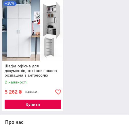
–10%
Шафа офісна для
документів, тек і книг, шафа
розпашна з антресолю
завширшки 80 см Opendoors
В наявності
5 262
₴
5 862 ₴
Купити
Про нас