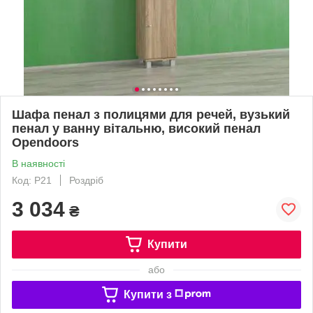
Шафа пенал з полицями для речей, вузький
пенал у ванну вітальню, високий пенал
Opendoors
В наявності
Код: P21
Роздріб
3 034
₴
Купити
або
Купити з