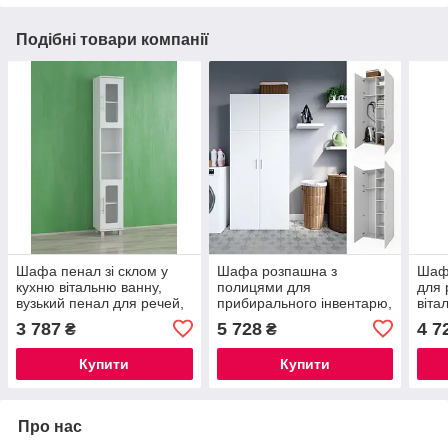
Подібні товари компанії
Шафа пенал зі склом у
Шафа розпашна з
Шаф
кухню вітальню ванну,
полицями для
для 
вузький пенал для речей,
прибирального інвентарю,
віта
сучасний пенал ширина
пенал у ванну, шафка у
Foll
3 787
5 728
4 7
₴
₴
30 см Opendoors
ванну Opendoors
Купити
Купити
Про нас