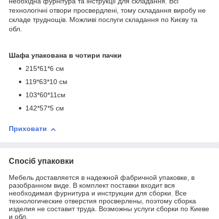
необхідна фурнітура та інструкції для складання. Всі
технологічні отвори просвердлені, тому складання виробу не
складе труднощів. Можливi послуги складання по Києву та
обл.
Шафа упакована в чотири пачки
215*61*6 см
119*63*10 см
103*60*11см
142*57*5 см
Приховати
Спосіб упаковки
Мебель доставляется в надежной фабричной упаковке, в
разобранном виде. В комплект поставки входит вся
необходимая фурнитура и инструкции для сборки. Все
технологические отверстия просверлены, поэтому сборка
изделия не составит труда. Возможны услуги сборки по Киеве
и обл.