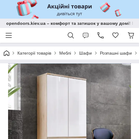
opendoors.kiev.ua – комфорт та затишок у вашому домі! Меб
Категорії товарів
Меблі
Шафи
Розпашні шафи