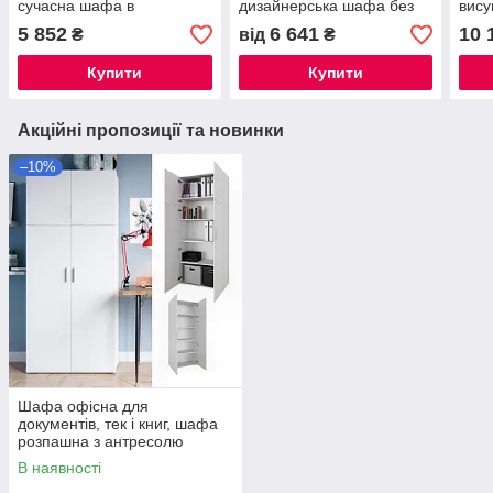
сучасна шафа в
дизайнерська шафа без
вису
передпокій, спальню,
ручок Сіті 800 Еверест
диза
5 852
6 641
10 
₴
від
₴
вітальню Opendoors
ручо
Купити
Купити
Акційні пропозиції та новинки
–10%
Шафа офісна для
документів, тек і книг, шафа
розпашна з антресолю
завширшки 80 см Opendoors
В наявності