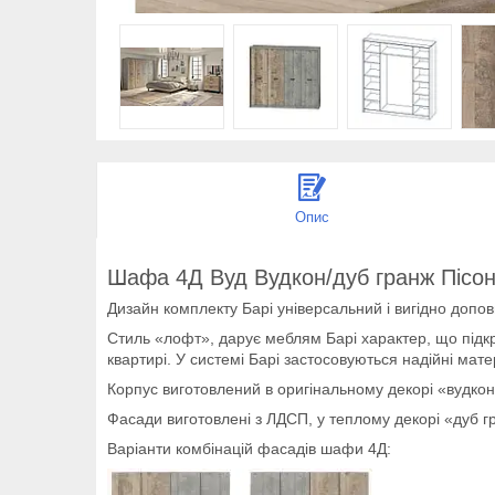
Опис
Шафа 4Д Вуд Вудкон/дуб гранж Пісон
Дизайн комплекту Барі універсальний і вигідно доповн
Стиль «лофт», дарує меблям Барі характер, що підкр
квартирі. У системі Барі застосовуються надійні мате
Корпус виготовлений в оригінальному декорі «вудкон»,
Фасади виготовлені з ЛДСП, у теплому декорі «дуб гр
Варіанти комбінацій фасадів шафи 4Д: