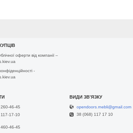
КУПЦІВ
ублічної оферти від компанії –
.kiev.ua
конфіденційності -
.kiev.ua
opendoors.mebli@gmail.com
 260-46-45
38 (068) 117 17 10
 117-17-10
 460-46-45