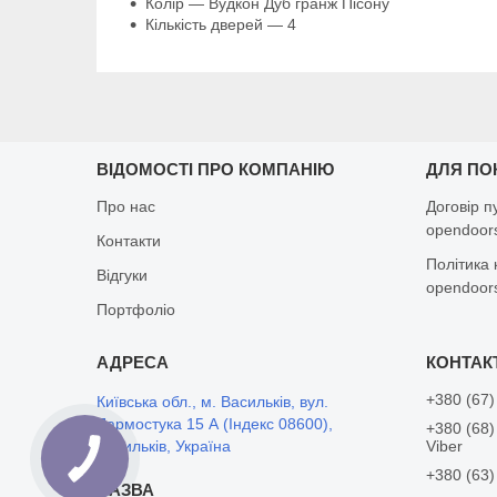
Колір — Вудкон Дуб гранж Пісону
Кількість дверей — 4
ВІДОМОСТІ ПРО КОМПАНІЮ
ДЛЯ ПО
Про нас
Договір п
opendoors
Контакти
Політика 
Відгуки
opendoors
Портфоліо
+380 (67)
Київська обл., м. Васильків, вул.
Дармостука 15 А (Індекс 08600),
+380 (68)
Васильків, Україна
Viber
+380 (63)