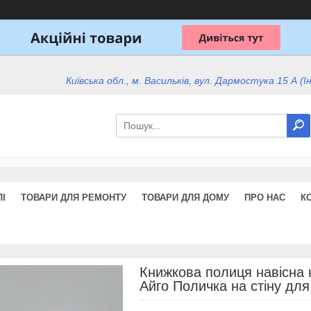
Київська обл., м. Васильків, вул. Дармостука 15 А (І
І
ТОВАРИ ДЛЯ РЕМОНТУ
ТОВАРИ ДЛЯ ДОМУ
ПРО НАС
К
Книжкова полиця навісна 
Айго Поличка на стіну для