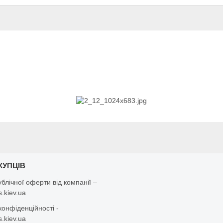
КУПЦІВ
ублічної оферти від компанії –
.kiev.ua
конфіденційності -
.kiev.ua