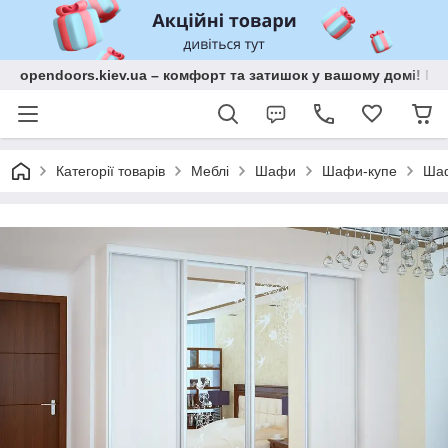
opendoors.kiev.ua – комфорт та затишок у вашому домі! Меб
Категорії товарів
Меблі
Шафи
Шафи-купе
Шаф