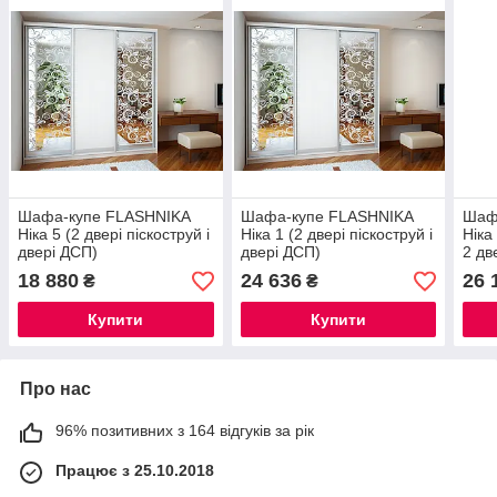
Шафа-купе FLASHNIKA
Шафа-купе FLASHNIKA
Шаф
Ніка 5 (2 двері піскоструй і
Ніка 1 (2 двері піскоструй і
Ніка
двері ДСП)
двері ДСП)
2 дв
18 880
24 636
26 
₴
₴
Купити
Купити
Про нас
96% позитивних з 164 відгуків за рік
Працює з 25.10.2018