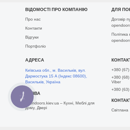
ВІДОМОСТІ ПРО КОМПАНІЮ
ДЛЯ ПО
Про нас
Договір п
opendoors
Контакти
Політика 
Відгуки
opendoors
Портфоліо
+380 (67)
Київська обл., м. Васильків, вул.
Дармостука 15 А (Індекс 08600),
+380 (68)
Васильків, Україна
Viber
+380 (63)
КНОПКА
ЗВ'ЯЗКУ
opendoors.kiev.ua – Кухні, Меблі для
дому, Двері
Світлана