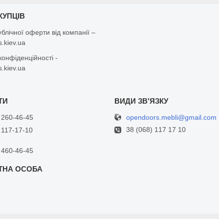
КУПЦІВ
ублічної оферти від компанії –
.kiev.ua
конфіденційності -
.kiev.ua
opendoors.mebli@gmail.com
 260-46-45
38 (068) 117 17 10
 117-17-10
 460-46-45