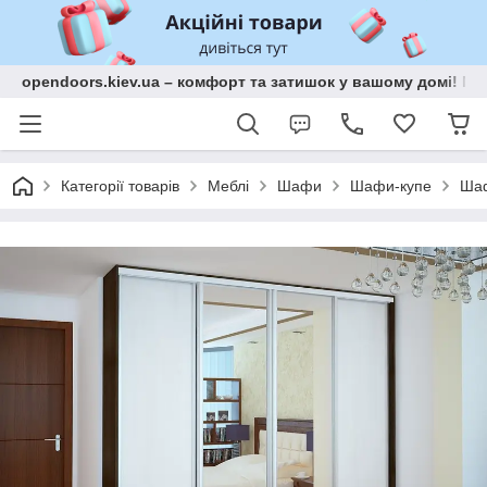
opendoors.kiev.ua – комфорт та затишок у вашому домі! Меб
Категорії товарів
Меблі
Шафи
Шафи-купе
Шаф