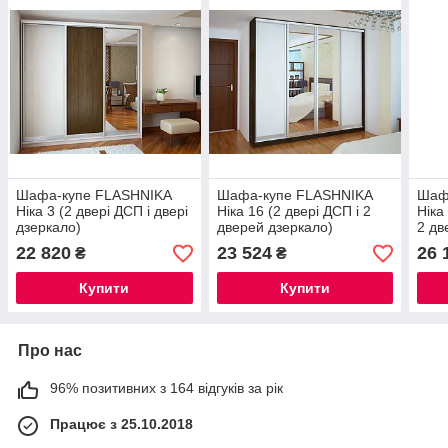
Шафа-купе FLASHNIKA
Шафа-купе FLASHNIKA
Шаф
Ніка 3 (2 двері ДСП і двері
Ніка 16 (2 двері ДСП і 2
Ніка
дзеркало)
дверей дзеркало)
2 дв
22 820
23 524
26 
₴
₴
Купити
Купити
Про нас
96% позитивних з 164 відгуків за рік
Працює з 25.10.2018