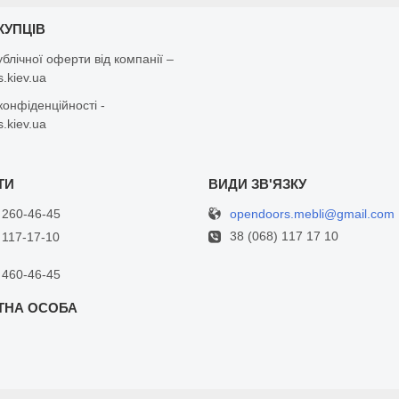
КУПЦІВ
ублічної оферти від компанії –
.kiev.ua
конфіденційності -
.kiev.ua
opendoors.mebli@gmail.com
 260-46-45
38 (068) 117 17 10
 117-17-10
 460-46-45