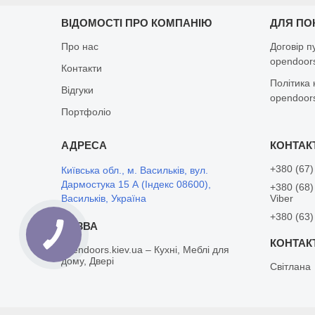
ВІДОМОСТІ ПРО КОМПАНІЮ
ДЛЯ ПО
Про нас
Договір п
opendoors
Контакти
Політика 
Відгуки
opendoors
Портфоліо
+380 (67)
Київська обл., м. Васильків, вул.
Дармостука 15 А (Індекс 08600),
+380 (68)
Васильків, Україна
Viber
+380 (63)
opendoors.kiev.ua – Кухні, Меблі для
дому, Двері
Світлана