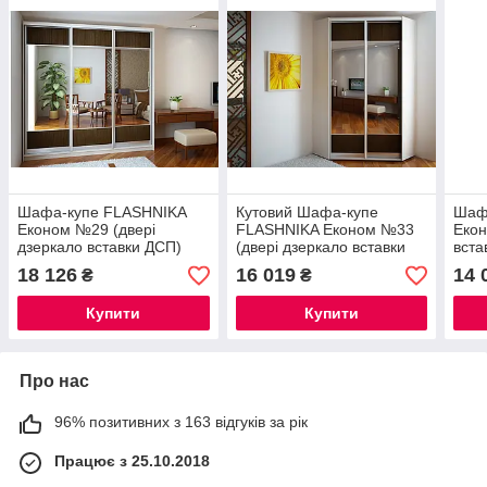
Шафа-купе FLASHNIKA
Кутовий Шафа-купе
Шаф
Економ №29 (двері
FLASHNIKA Економ №33
Еко
дзеркало вставки ДСП)
(двері дзеркало вставки
вста
ДСП)
18 126
16 019
14 
₴
₴
Купити
Купити
Про нас
96% позитивних з 163 відгуків за рік
Працює з 25.10.2018