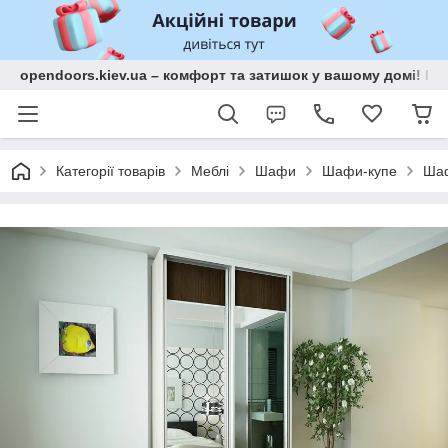
opendoors.kiev.ua – комфорт та затишок у вашому домі! Меб
Категорії товарів
Меблі
Шафи
Шафи-купе
Шаф