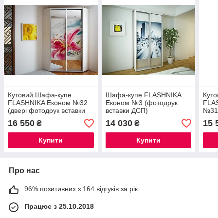
Кутовий Шафа-купе
Шафа-купе FLASHNIKA
Кут
FLASHNIKA Економ №32
Економ №3 (фотодрук
FLA
(двері фотодрук вставки
вставки ДСП)
№31(
дзеркало)
вста
16 550
14 030
15 
₴
₴
Купити
Купити
Про нас
96% позитивних з 164 відгуків за рік
Працює з 25.10.2018