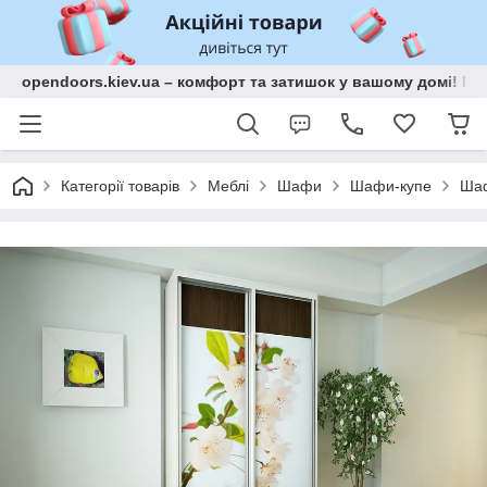
opendoors.kiev.ua – комфорт та затишок у вашому домі! Меб
Категорії товарів
Меблі
Шафи
Шафи-купе
Шаф