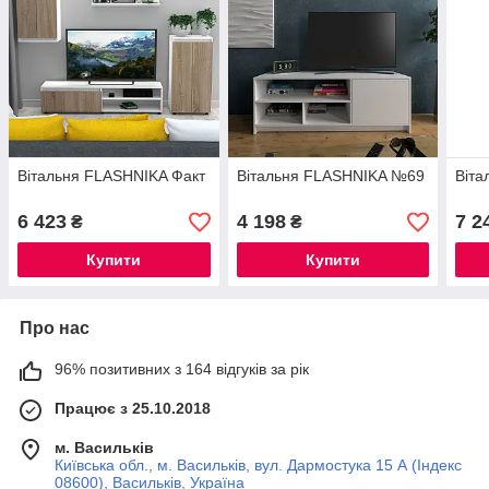
Вітальня FLASHNIKA Факт
Вітальня FLASHNIKA №69
Віт
6 423
4 198
7 2
₴
₴
Купити
Купити
Про нас
96% позитивних з 164 відгуків за рік
Працює з 25.10.2018
м. Васильків
Київська обл., м. Васильків, вул. Дармостука 15 А (Індекс
08600), Васильків, Україна