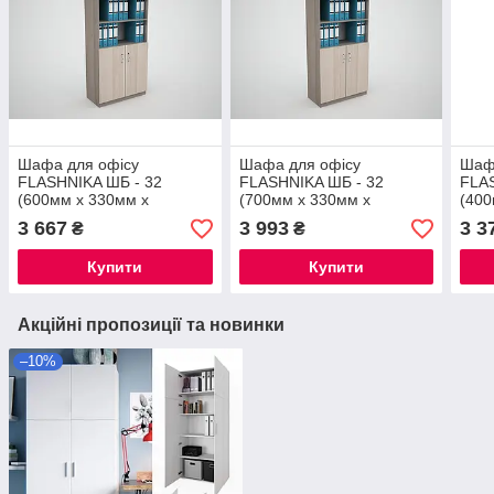
Шафа для офісу
Шафа для офісу
Шаф
FLASHNIKA ШБ - 32
FLASHNIKA ШБ - 32
FLA
(600мм x 330мм x
(700мм x 330мм x
(400
1800мм)
1800мм)
180
3 667
3 993
3 3
₴
₴
Купити
Купити
Акційні пропозиції та новинки
–10%