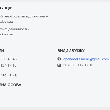
КУПЦІВ
ублічної оферти від компанії –
.kiev.ua
конфіденційності -
.kiev.ua
opendoors.mebli@gmail.com
 260-46-45
38 (068) 117 17 10
 117-17-10
 460-46-45