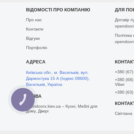
ВІДОМОСТІ ПРО КОМПАНІЮ
ДЛЯ ПО
Про нас
Договір п
opendoors
Контакти
Політика 
Відгуки
opendoors
Портфоліо
+380 (67)
Київська обл., м. Васильків, вул.
Дармостука 15 А (Індекс 08600),
+380 (68)
Васильків, Україна
Viber
+380 (63)
КНОПКА
ЗВ'ЯЗКУ
opendoors.kiev.ua – Кухні, Меблі для
дому, Двері
Світлана