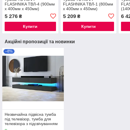
FLASHNIKA ТВЛ-4 (900мм
FLASHNIKA ТВЛ-1 (800мм
FLA
x 400мм x 450мм)
x 400мм x 450мм)
(140
450
5 276
5 209
6 4
₴
₴
Купити
Купити
Акційні пропозиції та новинки
–8%
Незвичайна підвісна тумба
під телевізор, тумба для
телевізора з підсвічуванням
еко дизайн Fly ММ 140 см