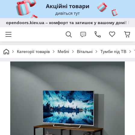
opendoors.kiev.ua – комфорт та затишок у вашому домі! Меб
Категорії товарів
Меблі
Вітальні
Тумби під ТВ